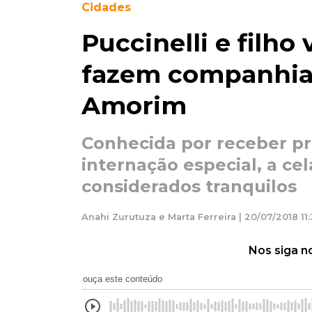
Cidades
Puccinelli e filho 
fazem companhia 
Amorim
Conhecida por receber pr
internação especial, a ce
considerados tranquilos
Anahi Zurutuza e Marta Ferreira | 20/07/2018 11
Nos siga n
ouça este conteúdo