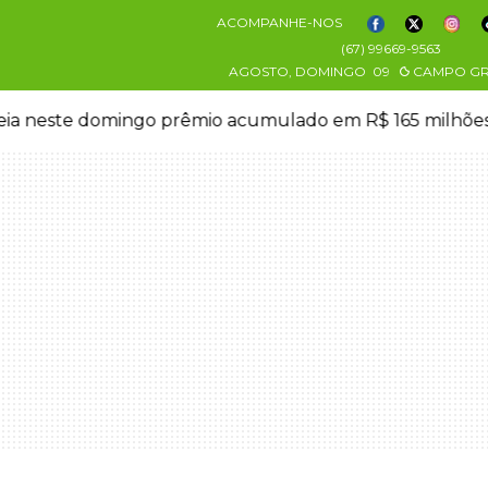
ACOMPANHE-NOS
(67) 99669-9563
AGOSTO, DOMINGO
09
CAMPO G
eia neste domingo prêmio acumulado em R$ 165 milhõe