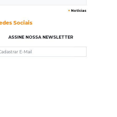
20:29
Pedro Gomes
+
Notícias
Jovem morre baleado e suspeita
envolve disputa entre facções rivais
edes Sociais
20:01
Futebol feminino
ASSINE NOSSA NEWSLETTER
Pantanal treina em Goiânia antes de
jogo que vale acesso inédito à Série
A2
19:44
Campeonato Brasileiro
Remo busca empate com Atlético-MG
e segue na zona de rebaixamento
19:27
Caso Ayla
Defesa diz que preso suspeito de
sequestro só emprestou casa a
conhecido