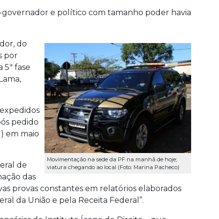
x-governador e político com tamanho poder havia
dor, do
s por
 5ª fase
 Lama,
 expedidos
pós pedido
l) em maio
Movimentação na sede da PF na manhã de hoje;
eral de
viatura chegando ao local (Foto: Marina Pacheco)
nação das
as provas constantes em relatórios elaborados
eral da União e pela Receita Federal”.