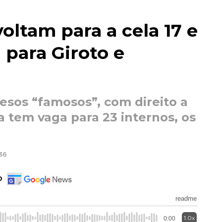
voltam para a cela 17 e
para Giroto e
esos “famosos”, com direito a
la tem vaga para 23 internos, os
:36
o
readme
1.0x
0:00