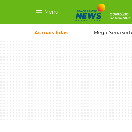
menu
Menu
o em sequestro de bebê na Capital
As mais
lidas
Mega-Sena sort