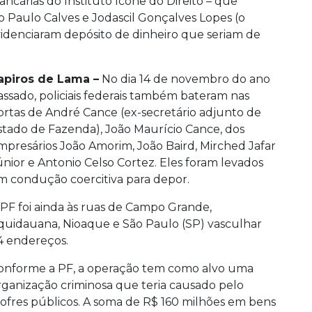
cárias do Instituto Ícone do Direito – que
ão Paulo Calves e Jodascil Gonçalves Lopes (o
evidenciaram depósito de dinheiro que seriam de
apiros de Lama –
No dia 14 de novembro do ano
assado, policiais federais também bateram nas
ortas de André Cance (ex-secretário adjunto de
stado de Fazenda), João Maurício Cance, dos
mpresários João Amorim, João Baird, Mirched Jafar
únior e Antonio Celso Cortez. Eles foram levados
m condução coercitiva para depor.
 PF foi ainda às ruas de Campo Grande,
quidauana, Nioaque e São Paulo (SP) vasculhar
4 endereços.
onforme a PF, a operação tem como alvo uma
rganização criminosa que teria causado pelo
ofres públicos. A soma de R$ 160 milhões em bens