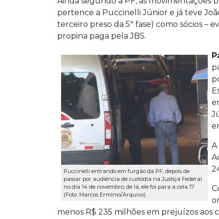
Ainda segundo a PF, as movimentações ban
pertence a Puccinelli Júnior e já teve Jo
terceiro preso da 5ª fase) como sócios – 
propina paga pela JBS.
P
p
p
E
e
J
e
A
A
2
Puccinelli entrando em furgão da PF, depois de
passar por audiência de custódia na Justiça Federal
no dia 14 de novembro; de lá, ele foi para a cela 17
C
(Foto: Marcos Ermínio/Arquivo)
o
menos R$ 235 milhões em prejuízos aos c