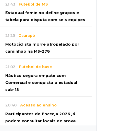
21:43
Futebol de MS
Estadual feminino define grupos e
tabela para disputa com seis equipes
21:25
Caarapó
Motociclista morre atropelado por
caminhão na MS-278
21:02
Futebol de base
Náutico segura empate com
Comercial e conquista o estadual
sub-13
20:40
Acesso ao ensino
Participantes do Encceja 2026 já
podem consultar locais de prova