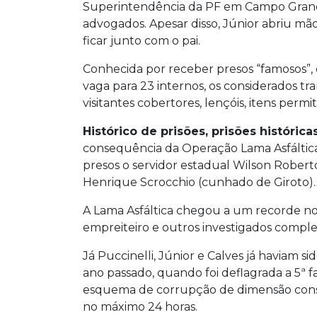
Superintendência da PF em Campo Grande
advogados. Apesar disso, Júnior abriu m
ficar junto com o pai.
Conhecida por receber presos “famosos”, c
vaga para 23 internos, os considerados tr
visitantes cobertores, lençóis, itens permi
Histórico de prisões, prisões históricas
consequência da Operação Lama Asfáltica,
presos o servidor estadual Wilson Roberto
Henrique Scrocchio (cunhado de Giroto).
A Lama Asfáltica chegou a um recorde no 
empreiteiro e outros investigados comple
Já Puccinelli, Júnior e Calves já haviam 
ano passado, quando foi deflagrada a 5ª fa
esquema de corrupção de dimensão consi
no máximo 24 horas.