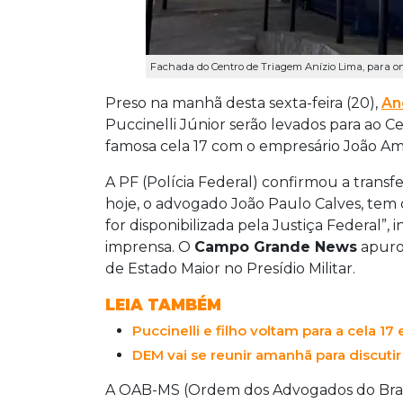
Fachada do Centro de Triagem Anízio Lima, para o
Preso na manhã desta sexta-feira (20),
An
Puccinelli Júnior serão levados para ao C
famosa cela 17 com o empresário João Am
A PF (Polícia Federal) confirmou a transf
hoje, o advogado João Paulo Calves, tem d
for disponibilizada pela Justiça Federal”,
imprensa.
O
Campo Grande News
apurou
de Estado Maior no Presídio Militar.
LEIA TAMBÉM
Puccinelli e filho voltam para a cela 
DEM vai se reunir amanhã para discutir 
A OAB-MS (Ordem dos Advogados do Brasi