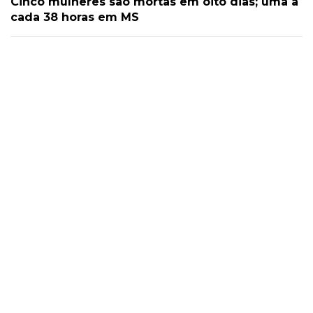
Cinco mulheres são mortas em oito dias; uma a
cada 38 horas em MS