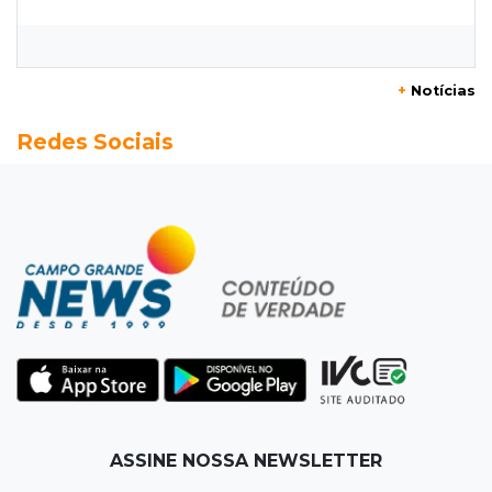
O terrorismo começa pela dignidade humana
12:43
Esporte Equestre
+
Notícias
Da fivela de campeã ao sonho internacional:
Redes Sociais
amazona de MS quer chegar ao Texas
12:32
Máquinas de Areia
Empresário investigado em 2023 volta a ser
alvo por R$ 100 milhões em contratos
12:26
Clima
Defesa Civil descarta cenário extremo com
chegada de ciclone
12:12
Natureza
ASSINE NOSSA NEWSLETTER
Ovos de arara-azul marcam início da
temporada reprodutiva no Pantanal