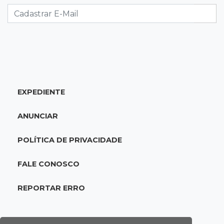
12:06
Aquidauana
Após apagão, comerciantes contabilizam
prejuízos e buscam ressarcimento
11:55
Meio ambiente
EXPEDIENTE
Engenheiro do Pantanal: tatu-canastra pode
ganhar dia oficial em MS
ANUNCIAR
11:38
Agosto Lilás
POLÍTICA DE PRIVACIDADE
Dupla troca a 'sofrência' por alerta contra a
violência à mulher
FALE CONOSCO
11:37
Recomposição de fundo
REPORTAR ERRO
Câmara deve dar urgência a debate de dívida
da prefeitura com previdência