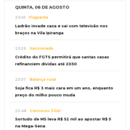
QUINTA, 06 DE AGOSTO
23:45
Flagrante
Ladrão invade casa e sai com televisão nos
braços na Vila Ipiranga
23:26
Sancionado
Crédito do FGTS permitirá que santas casas
refinanciem dívidas até 2030
23:07
Balança rural
Soja fica R$ 3 mais cara em um ano, enquanto
preço do milho pouco muda
22:48
Concurso 3.041
Sortudo de MS leva R$ 52 mil ao apostar R$ 5
na Mega-Sena