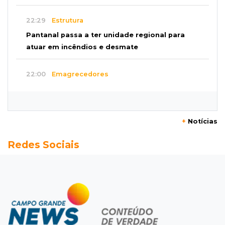
22:29
Estrutura
Pantanal passa a ter unidade regional para
atuar em incêndios e desmate
22:00
Emagrecedores
MS lidera procura digital por canetas
paraguaias sem registro
+
Notícias
21:41
Nova Alvorada do Sul
Redes Sociais
Granizo danifica telhados e plantações
durante temporal no interior
21:22
Agregado
Inter perde para o Corinthians mas avança às
quartas da Copa do Brasil