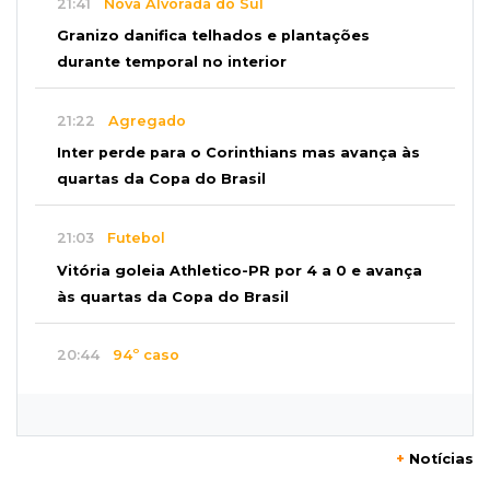
21:41
Nova Alvorada do Sul
Granizo danifica telhados e plantações
durante temporal no interior
21:22
Agregado
Inter perde para o Corinthians mas avança às
quartas da Copa do Brasil
21:03
Futebol
Vitória goleia Athletico-PR por 4 a 0 e avança
às quartas da Copa do Brasil
20:44
94º caso
Foragido por roubo morre baleado em
confronto com policiais militares
+
Notícias
20:25
Sorte