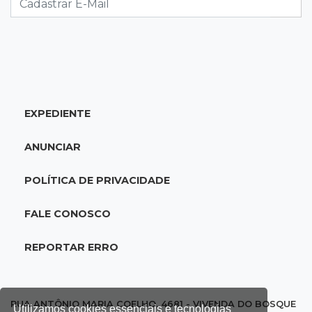
confronto com policiais militares
20:25
Sorte
Veja as dezenas de hoje na Mega-Sena, Quina,
Timemania e mais
EXPEDIENTE
20:06
Balcão de empregos
Semana termina com 913 vagas de trabalho
ANUNCIAR
abertas em 114 funções
POLÍTICA DE PRIVACIDADE
19:47
Festival do Sobá
Em visita à Feira Central, Riedel volta a
FALE CONOSCO
prometer apoio para revitalização
REPORTAR ERRO
19:28
Contravenção penal
STF suspende julgamento que pode definir
futuro do jogo do bicho no País
RUA ANTÔNIO MARIA COELHO, 4681 - VIVENDA DO BOSQUE
Utilizamos cookies essenciais e tecnologias