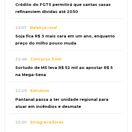
Crédito do FGTS permitirá que santas casas
refinanciem dívidas até 2030
23:07
Balança rural
Soja fica R$ 3 mais cara em um ano, enquanto
preço do milho pouco muda
22:48
Concurso 3.041
Sortudo de MS leva R$ 52 mil ao apostar R$ 5
na Mega-Sena
22:29
Estrutura
Pantanal passa a ter unidade regional para
atuar em incêndios e desmate
22:00
Emagrecedores
MS lidera procura digital por canetas