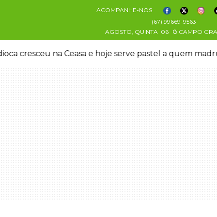
ACOMPANHE-NOS
(67) 99669-9563
AGOSTO, QUINTA
06
CAMPO GR
oca cresceu na Ceasa e hoje serve pastel a quem mad