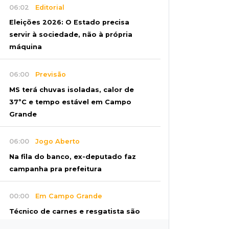
06:02
Editorial
Eleições 2026: O Estado precisa
servir à sociedade, não à própria
máquina
06:00
Previsão
MS terá chuvas isoladas, calor de
37ºC e tempo estável em Campo
Grande
06:00
Jogo Aberto
Na fila do banco, ex-deputado faz
campanha pra prefeitura
00:00
Em Campo Grande
Técnico de carnes e resgatista são
destaques entre vagas abertas nesta