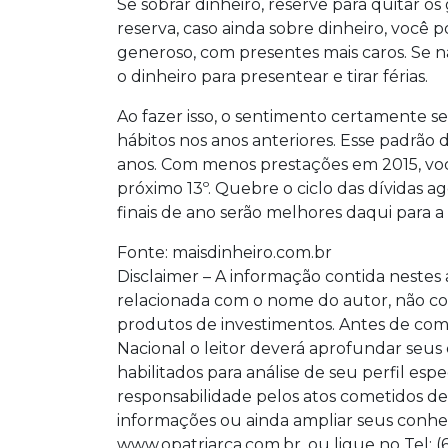
Se sobrar dinheiro, reserve para quitar os
reserva, caso ainda sobre dinheiro, você 
generoso, com presentes mais caros. Se nã
o dinheiro para presentear e tirar férias.
Ao fazer isso, o sentimento certamente s
hábitos nos anos anteriores. Esse padrão 
anos. Com menos prestações em 2015, voc
próximo 13º. Quebre o ciclo das dívidas 
finais de ano serão melhores daqui para a 
Fonte: maisdinheiro.com.br
Disclaimer – A informação contida nestes
relacionada com o nome do autor, não con
produtos de investimentos. Antes de com
Nacional o leitor deverá aprofundar seus
habilitados para análise de seu perfil esp
responsabilidade pelos atos cometidos de
informações ou ainda ampliar seus conhec
www.opatriarca.com.br, ou ligue no Tel: (67