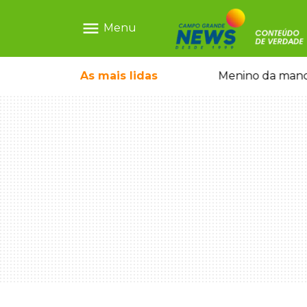
menu
Menu
 falso e prende pai e filho
As mais
lidas
Menino da mandi