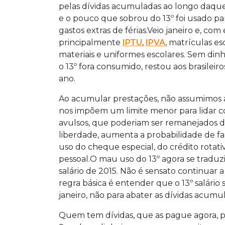
pelas dívidas acumuladas ao longo daquele 
e o pouco que sobrou do 13º foi usado par
gastos extras de férias.Veio janeiro e, co
principalmente
IPTU
,
IPVA
, matrículas es
materiais e uniformes escolares. Sem dinhe
o 13º fora consumido, restou aos brasileiro
ano.
Ao acumular prestações, não assumimos a
nos impõem um limite menor para lidar c
avulsos, que poderiam ser remanejados 
liberdade, aumenta a probabilidade de falta
uso do cheque especial, do crédito rotat
pessoal.O mau uso do 13º agora se traduz
salário de 2015. Não é sensato continuar 
regra básica é entender que o 13º salário
janeiro, não para abater as dívidas acum
Quem tem dívidas, que as pague agora, pa