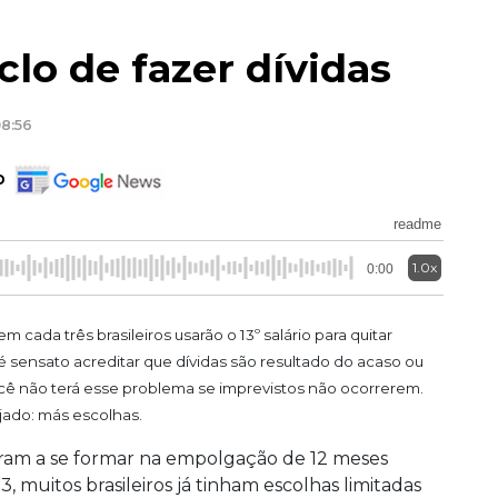
clo de fazer dívidas
08:56
o
readme
1.0x
0:00
cada três brasileiros usarão o 13º salário para quitar
 é sensato acreditar que dívidas são resultado do acaso ou
ocê não terá esse problema se imprevistos não ocorrerem.
jado: más escolhas.
aram a se formar na empolgação de 12 meses
3, muitos brasileiros já tinham escolhas limitadas