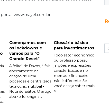
do portal www.mayel.com.br
R
Começamos com
Glossário básico
os lockdowns e
para investimentos
 o
vamos para "O
Todo setor econômico
Grande Reset"
ou profissão possui
jargões e expressões
ia
A "elite" de Davos já fala
característicos e no
abertamente na
mercado financeiro
criação de uma
não é diferente. Se
poderosa e centralizada
você deseja saber mais
tecnocracia global -
s...
ais
Nota do Editor: O artigo
,
abaixo foi original...
...