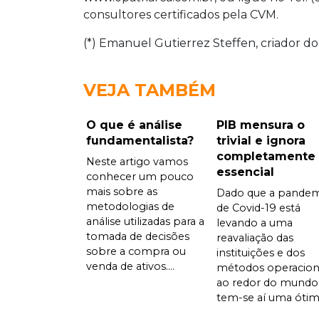
consultores certificados pela CVM.
(*) Emanuel Gutierrez Steffen, criador 
VEJA TAMBÉM
O que é análise
PIB mensura o
fundamentalista?
trivial e ignora
completamente
Neste artigo vamos
essencial
conhecer um pouco
mais sobre as
Dado que a pandem
metodologias de
de Covid-19 está
análise utilizadas para a
levando a uma
tomada de decisões
reavaliação das
sobre a compra ou
instituições e dos
venda de ativos....
métodos operacion
ao redor do mundo
tem-se aí uma ótima