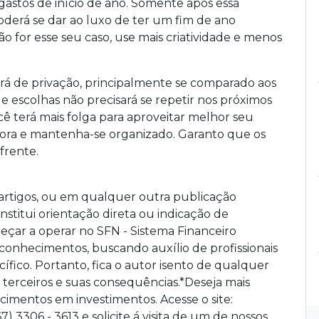
 gastos de início de ano. Somente após essa
poderá se dar ao luxo de ter um fim de ano
o for esse seu caso, use mais criatividade e menos
erá de privação, principalmente se comparado aos
de escolhas não precisará se repetir nos próximos
ê terá mais folga para aproveitar melhor seu
agora e mantenha-se organizado. Garanto que os
frente.
 artigos, ou em qualquer outra publicação
stitui orientação direta ou indicação de
eçar a operar no SFN - Sistema Financeiro
 conhecimentos, buscando auxílio de profissionais
ecífico. Portanto, fica o autor isento de qualquer
 terceiros e suas consequências.*Deseja mais
imentos em investimentos. Acesse o site:
) 3306 - 3613 e solicite á visita de um de nossos