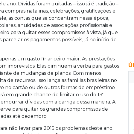
ano. Dívidas foram quitadas – isso já é tradição –,
a compras natalinas, celebrações, gratificações e
m ele, as contas que se concentram nessa época,
colares, anuidades de associações profissionais e
iro para quitar esses compromissos à vista, já que
s parcelar os pagamentos possíveis, já no início do
penas um gasto financeiro maior. As prestações
Ú
om imprevistos. Elas diminuem a verba para gastos
diante de mudanças de planos. Com menos
 de recursos. Isso lança as famílias brasileiras no
ivo no cartão ou de outras formas de empréstimo
irá em grande chance de limitar o uso do 13º
a empurrar dívidas com a barriga dessa maneira. A
 serve para quitar os grandes compromissos de
uladas até dezembro.
ra não levar para 2015 os problemas deste ano.