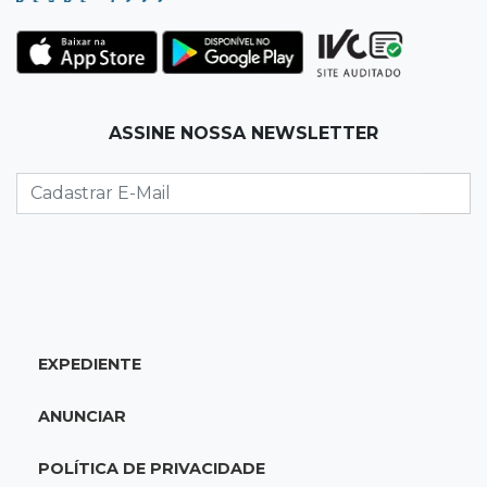
15:24
Veículos
Rodamos 1.000 km com o Basalt; veja onde
ele mais surpreendeu
15:14
Luto na arquitetura
ASSINE NOSSA NEWSLETTER
Morre aos 58 anos Luis Pedro Scalise,
arquiteto dos projetos fora do comum
14:55
Categorias de base
Times de Dourados e Campo Grande vencem
1ª etapa do Festival de Futebol Sub-11
EXPEDIENTE
14:47
"Acrodermo"
Típico de MS, bocaiúva vira cosmético em
ANUNCIAR
pesquisa da UFMS premiada no Paìs
POLÍTICA DE PRIVACIDADE
14:38
Liberadas