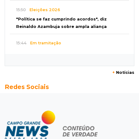
15:50
Eleições 2026
"Política se faz cumprindo acordos", diz
Reinaldo Azambuja sobre ampla aliança
15:44
Em tramitação
Projeto em MS quer barrar artistas que
divulgam bets em eventos públicos
+
Notícias
15:37
Versão de defesa
Redes Sociais
Caminhão envolvido em acidente com 4
mortes quebrou na pista
15:27
Pagará indenização
Homem que atacou ex com motosserra na
frente da filha é condenado