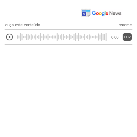
ouça este conteúdo
readme
1.0x
0:00