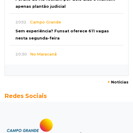
apenas plantão judicial
20:52
Campo Grande
Sem experiência? Funsat oferece 611 vagas
nesta segunda-feira
20:30
No Maracanã
Flamengo vence Vitória por 2 a 0 e encurta
distância para o líder
+
Notícias
20:13
Empregos
Redes Sociais
Seleções em MS têm salários de até R$ 8,2 mil;
veja oportunidades
19:50
Jardim Itatiaia
Vigia é amarrado durante roubo de carro e