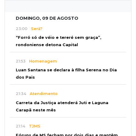
DOMINGO, 09 DE AGOSTO
23:00
Será?
“Forró só de véio e tereré sem graça”,
rondoniense detona Capital
21:53
Homenagem
Luan Santana se declara à filha Serena no Dia
dos Pais
21:34
Atendimento
Carreta da Justiça atenderá Juti e Laguna
Carapã neste mês
21:14
TJMS
Fóruns de MS fecham por dois dias e mantêm