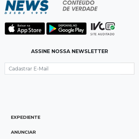
dois caminhões em pátio
19:35
Bragança Paulista
Corinthians vence Bragantino por 2 a 0 e sobe
para 7º no Brasileirão
19:12
Na Vila Belmiro
ASSINE NOSSA NEWSLETTER
Athletico vence Santos por 2 a 0 e mantém 3º
lugar no Brasileirão
18:51
Oportunidades
UEMS está com seleções para professores
com salários de até R$ 10,2 mil
EXPEDIENTE
18:33
Em 2022
Homem que ajudou a sequestrar bebê matou
ANUNCIAR
adolescente atropelada no Amazonas