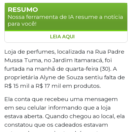
RESUMO
Nossa ferramenta de IA resume a notícia
para você!
LEIA AQUI
Uma loja de perfumes no Jardim
Itamaracá foi furtada, resultando em um
Loja de perfumes, localizada na Rua Padre
prejuízo de R$ 15 mil a R$ 17 mil em
Mussa Tuma, no Jardim Itamaracá, foi
produtos. A proprietária, Alyne de Souza,
furtada na manhã de quarta-feira (30). A
recebeu uma mensagem informando
proprietária Alyne de Souza sentiu falta de
que a loja estava aberta e, ao chegar,
R$ 15 mil a R$ 17 mil em produtos.
encontrou os cadeados estourados e o
caixa revirado. Ela expressou sua tristeza e
Ela conta que recebeu uma mensagem
frustração, destacando que muitos
em seu celular informando que a loja
perfumes ainda não estavam pagos. Um
vídeo registrou o ladrão saindo com uma
estava aberta. Quando chegou ao local, ela
caixa cheia de perfumes de diversas
constatou que os cadeados estavam
marcas.