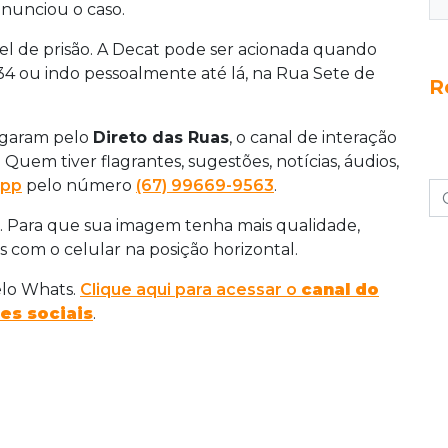
nunciou o caso.
el de prisão. A Decat pode ser acionada quando
934 ou indo pessoalmente até lá, na Rua Sete de
R
egaram pelo
Direto das Ruas
, o canal de interação
. Quem tiver flagrantes, sugestões, notícias, áudios,
pp
pelo número
(67) 99669-9563
.
. Para que sua imagem tenha mais qualidade,
s com o celular na posição horizontal.
elo Whats.
Clique aqui para acessar o
canal do
es sociais
.