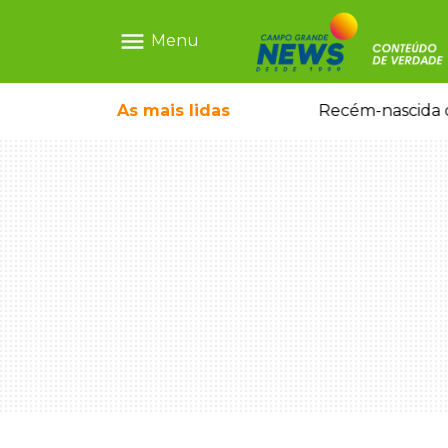
menu
Menu
As mais
lidas
Motorista embriagado e sem CNH é preso por homicídio após morte de motociclista
Recém-nascida d