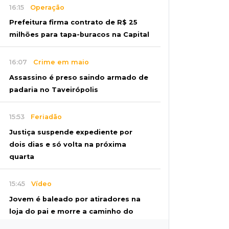
16:15
Operação
Prefeitura firma contrato de R$ 25
milhões para tapa-buracos na Capital
16:07
Crime em maio
Assassino é preso saindo armado de
padaria no Taveirópolis
15:53
Feriadão
Justiça suspende expediente por
dois dias e só volta na próxima
quarta
15:45
Vídeo
Jovem é baleado por atiradores na
loja do pai e morre a caminho do
hospital