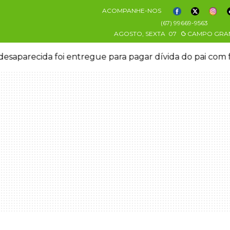
ACOMPANHE-NOS
(67) 99669-9563
AGOSTO, SEXTA
07
CAMPO GRA
esaparecida foi entregue para pagar dívida do pai com 