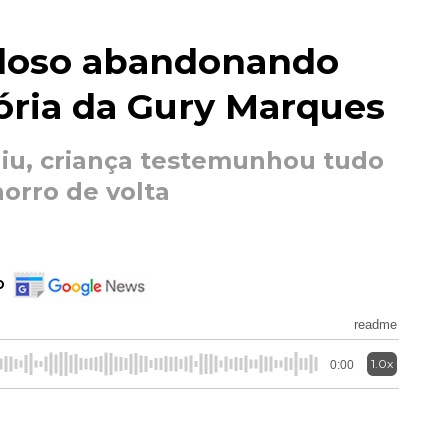
 idoso abandonando
ória da Gury Marques
aiu, criança testemunhou tudo
orro de volta
o
readme
1.0x
0:00