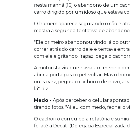
nesta manhã (16) o abandono de um cachor
carro dirigido por um idoso que estava co
O homem aparece segurando o cão e atra
mostra a segunda tentativa de abandono
"Ele primeiro abandonou vindo lá do outr
correr atrás do carro dele e tentava ent
com ele e gritando: 'rapaz, pega o cachorr
A motorista viu que havia um menino den
abrir a porta para o pet voltar. Mas o ho
outra vez, pegou o cachorro de novo, at
lá", diz.
Medo -
Após perceber o celular apontado
tirando fotos. "Aí eu com medo, fechei o vi
O cachorro correu pela rotatória e sumiu
foi até a Decat (Delegacia Especializada