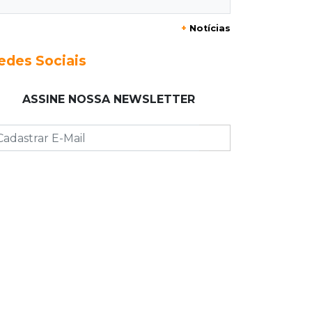
+
Notícias
15:35
Crime no Coophavila II
Acusado de matar ex da esposa a
edes Sociais
facadas alega legítima defesa e é
absolvido
ASSINE NOSSA NEWSLETTER
15:28
Curso de Linguagens
UEMS abre inscrições para
voluntários ensinarem português a
estrangeiros
15:15
Pegue o guarda-chuva
Chuva chega à Capital e antecipa
mudança no tempo prevista para o
fim de semana
15:03
Dados públicos