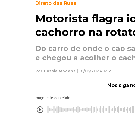
Direto das Ruas
Motorista flagra
cachorro na rotat
Do carro de onde o cão s
e chegou a acolher o cach
Por Cassia Modena | 16/05/2024 12:21
Nos siga n
ouça este conteúdo