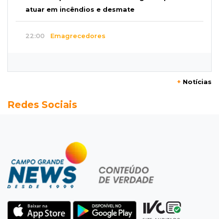
atuar em incêndios e desmate
22:00
Emagrecedores
MS lidera procura digital por canetas
paraguaias sem registro
+
Notícias
21:41
Nova Alvorada do Sul
Redes Sociais
Granizo danifica telhados e plantações
durante temporal no interior
21:22
Agregado
Inter perde para o Corinthians mas avança às
quartas da Copa do Brasil
21:03
Futebol
Vitória goleia Athletico-PR por 4 a 0 e avança