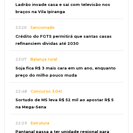
Ladrão invade casa e sai com televisão nos
braços na Vila Ipiranga
23:26
Sancionado
Crédito do FGTS permitirá que santas casas
refinanciem dívidas até 2030
23:07
Balança rural
Soja fica R$ 3 mais cara em um ano, enquanto
preço do milho pouco muda
22:48
Concurso 3.041
Sortudo de MS leva R$ 52 mil ao apostar R$ 5
na Mega-Sena
22:29
Estrutura
Pantanal passa a ter unidade regional para