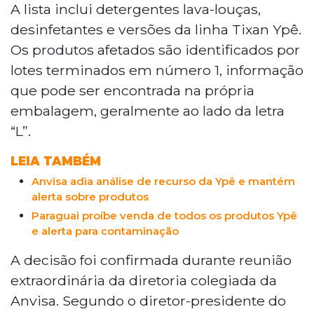
de produtos da Ypê já recebem
A lista inclui detergentes lava-louças,
reembolso. A Anvisa mantém proibição
desinfetantes e versões da linha Tixan Ypê.
de fabricação e venda de 24 itens da
Os produtos afetados são identificados por
marca por falhas em produção e risco de
lotes terminados em número 1, informação
contaminação microbiológica. Para
que pode ser encontrada na própria
reembolso, é preciso preencher
formulário com dados pessoais e Pix.
embalagem, geralmente ao lado da letra
Pagamentos ocorrem em até um dia útil.
“L”.
A agência orienta suspender uso
imediato dos produtos com lotes
LEIA TAMBÉM
terminados em 1.
Anvisa adia análise de recurso da Ypê e mantém
alerta sobre produtos
Paraguai proíbe venda de todos os produtos Ypê
e alerta para contaminação
A decisão foi confirmada durante reunião
extraordinária da diretoria colegiada da
Anvisa. Segundo o diretor-presidente do