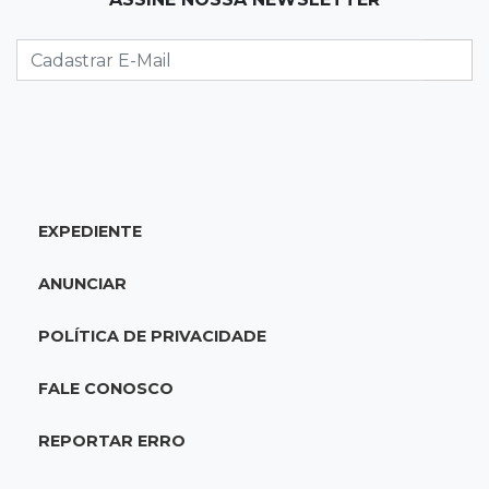
Suspeitos de ocupar avião interceptado pela
FAB morrem em confronto
19:37
Cotação
Dólar comercial cai 0,46% e encerra semana
cotado a R$ 5,08
EXPEDIENTE
19:18
95º caso
Foragido que se passava por pastor morre
ANUNCIAR
após reagir à abordagem policial
POLÍTICA DE PRIVACIDADE
18:51
Certidão
Em MS, uma criança é registrada sem o nome
FALE CONOSCO
do pai a cada 2h
REPORTAR ERRO
18:36
Decisão