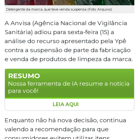
Detergente da marca, que teve venda suspensa (Foto: Arquivo)
A Anvisa (Agência Nacional de Vigilância
Sanitária) adiou para sexta-feira (15) a
análise do recurso apresentado pela Ypê
contra a suspensão de parte da fabricação
e venda de produtos de limpeza da marca.
RESUMO
Nossa ferramenta de IA resume a notícia
para você!
LEIA AQUI
A Anvisa adiou para sexta-feira (15) a
análise do recurso da Ypê contra a
Enquanto não há nova decisão, continua
suspensão de fabricação e venda de
valendo a recomendação para que
produtos de limpeza. Consumidores
consumidores evitem utilizar itens