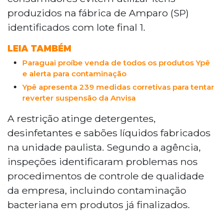
devem evitar itens da fábrica de Amparo
produzidos na fábrica de Amparo (SP)
(SP) com lote final 1, incluindo
identificados com lote final 1.
detergentes e desinfetantes. A agência
identificou falhas no controle de
LEIA TAMBÉM
qualidade e contaminação bacteriana. A
empresa adotou medidas corretivas. No
Paraguai proíbe venda de todos os produtos Ypê
e alerta para contaminação
Paraguai, todos os produtos da marca
foram proibidos.
Ypê apresenta 239 medidas corretivas para tentar
reverter suspensão da Anvisa
A restrição atinge detergentes,
desinfetantes e sabões líquidos fabricados
na unidade paulista. Segundo a agência,
inspeções identificaram problemas nos
procedimentos de controle de qualidade
da empresa, incluindo contaminação
bacteriana em produtos já finalizados.