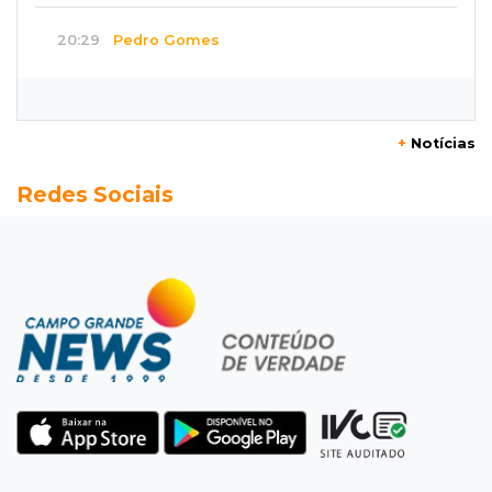
20:29
Pedro Gomes
Jovem morre baleado e suspeita envolve
disputa entre facções rivais
+
Notícias
20:01
Futebol feminino
Redes Sociais
Pantanal treina em Goiânia antes de jogo que
vale acesso inédito à Série A2
19:44
Campeonato Brasileiro
Remo busca empate com Atlético-MG e segue
na zona de rebaixamento
19:27
Caso Ayla
Defesa diz que preso suspeito de sequestro
só emprestou casa a conhecido