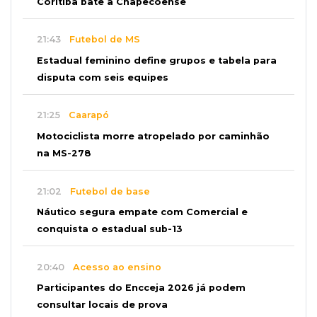
Coritiba bate a Chapecoense
21:43
Futebol de MS
Estadual feminino define grupos e tabela para
disputa com seis equipes
21:25
Caarapó
Motociclista morre atropelado por caminhão
na MS-278
21:02
Futebol de base
Náutico segura empate com Comercial e
conquista o estadual sub-13
20:40
Acesso ao ensino
Participantes do Encceja 2026 já podem
consultar locais de prova