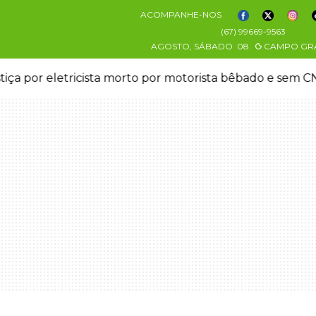
ACOMPANHE-NOS
(67) 99669-9563
AGOSTO, SÁBADO
08
CAMPO GR
stiça por eletricista morto por motorista bêbado e sem 