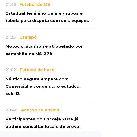
21:43
Futebol de MS
Estadual feminino define grupos e
tabela para disputa com seis equipes
21:25
Caarapó
Motociclista morre atropelado por
caminhão na MS-278
21:02
Futebol de base
Náutico segura empate com
Comercial e conquista o estadual
sub-13
20:40
Acesso ao ensino
Participantes do Encceja 2026 já
podem consultar locais de prova