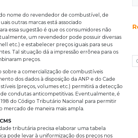
 do nome do revendedor de combustível, de
uais outras marcas está associado
R
 para essa sugestão é que os consumidores não
Atualmente, um revendedor pode possuir diversas
ll etc.) e estabelecer preços iguais para seus
tes. Tal situação dá a impressão errônea para os
mbinaram preços.
o sobre a comercialização de combustíveis
mento dos dados à disposição da ANP e do Cade
tíveis (preços, volumes etc.) permitirá a detecção
os de condutas anticompetitivas. Eventualmente, é
198 do Código Tributário Nacional para permitir
do mercado de maneira mais ampla.
 ICMS
dade tributária precisa elaborar uma tabela
ica pode levar à uniformização dos preços nos