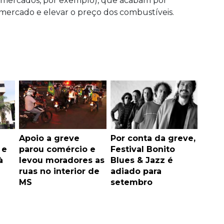
ermercados, por exemplo), que acabam por
e mercado e elevar o preço dos combustíveis.
Apoio a greve
Por conta da greve,
 e
parou comércio e
Festival Bonito
à
levou moradores as
Blues & Jazz é
ruas no interior de
adiado para
MS
setembro