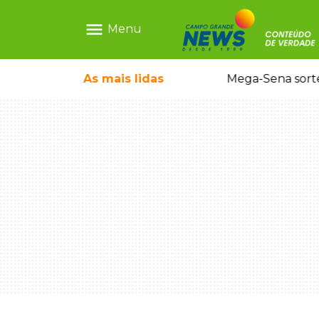
menu
Menu
o em sequestro de bebê na Capital
As mais
lidas
Mega-Sena sort