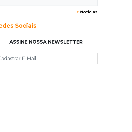
20:29
Pedro Gomes
+
Notícias
Jovem morre baleado e suspeita
envolve disputa entre facções rivais
edes Sociais
20:01
Futebol feminino
ASSINE NOSSA NEWSLETTER
Pantanal treina em Goiânia antes de
jogo que vale acesso inédito à Série
A2
19:44
Campeonato Brasileiro
Remo busca empate com Atlético-MG
e segue na zona de rebaixamento
19:27
Caso Ayla
Defesa diz que preso suspeito de
sequestro só emprestou casa a
conhecido