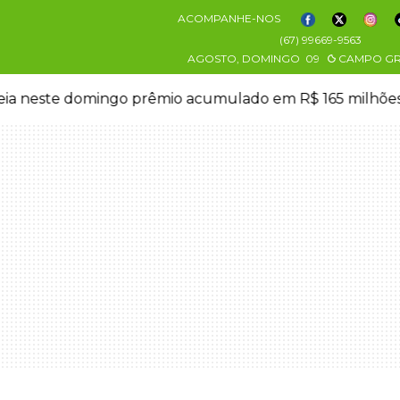
ACOMPANHE-NOS
(67) 99669-9563
AGOSTO, DOMINGO
09
CAMPO G
eia neste domingo prêmio acumulado em R$ 165 milhõe