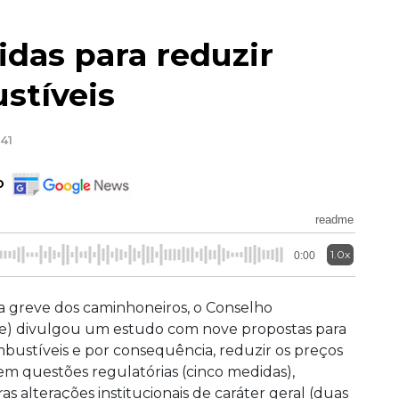
das para reduzir
stíveis
:41
o
readme
1.0x
0:00
a greve dos caminhoneiros, o Conselho
de) divulgou um estudo com nove propostas para
bustíveis e por consequência, reduzir os preços
em questões regulatórias (cinco medidas),
as alterações institucionais de caráter geral (duas