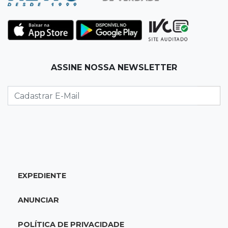
Ex-vereador preso começa briga durante
banho de sol e leva socos de detento
17:31
Dourados
ASSINE NOSSA NEWSLETTER
Vídeo mostra jovem sendo executado com
tiro na cabeça em loja do pai
17:24
Recursos
Governo libera R$ 433 mil a Deodápolis após
temporal de granizo causar estragos
17:17
Em investigação
EXPEDIENTE
Pai de bebê desaparecida vai à polícia e nega
ser membro de facção
ANUNCIAR
17:12
"Meu irmão não volta mais"
POLÍTICA DE PRIVACIDADE