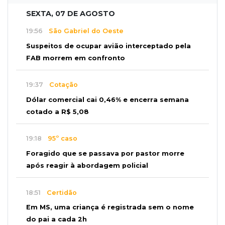
SEXTA, 07 DE AGOSTO
19:56
São Gabriel do Oeste
Suspeitos de ocupar avião interceptado pela
FAB morrem em confronto
19:37
Cotação
Dólar comercial cai 0,46% e encerra semana
cotado a R$ 5,08
19:18
95º caso
Foragido que se passava por pastor morre
após reagir à abordagem policial
18:51
Certidão
Em MS, uma criança é registrada sem o nome
do pai a cada 2h