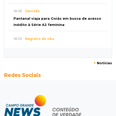
18:36
Decisão
Pantanal viaja para Goiás em busca de acesso
inédito à Série A2 feminina
18:33
Registro do céu
Após chuva, despedida do "sextou" é com pôr
do sol que parece fogo
+
Notícias
18:13
Nacional
Redes Sociais
Alerta em celulares mobiliza buscas por bebê
17:58
Redução
Pantanal reduz desmatamento em 65% e
Cerrado tem queda de 11,5%
17:45
Em Corumbá