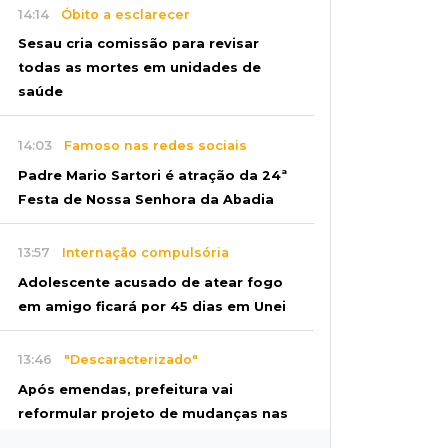
14:14
Óbito a esclarecer
Sesau cria comissão para revisar
todas as mortes em unidades de
saúde
14:03
Famoso nas redes sociais
Padre Mario Sartori é atração da 24ª
Festa de Nossa Senhora da Abadia
13:57
Internação compulsória
Adolescente acusado de atear fogo
em amigo ficará por 45 dias em Unei
13:46
"Descaracterizado"
Após emendas, prefeitura vai
reformular projeto de mudanças nas
leis tributárias