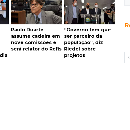
R
Paulo Duarte
“Governo tem que
assume cadeira em
ser parceiro da
nove comissões e
população”, diz
será relator do Refis
Riedel sobre
dia
projetos