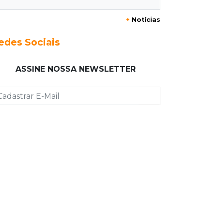
+
Notícias
13:40
Indústria
Mineração ganha força, gera mais
edes Sociais
empregos e impulsiona exportações
de MS
ASSINE NOSSA NEWSLETTER
13:34
Rio Verde do MT
Um dia após matar companheira,
homem se entrega e acaba preso por
feminicídio
13:25
Nova Ala
Hospital de Câncer inaugura 20 leitos
de UTI e amplia capacidade para
pacientes
13:17
Depoimento contraditório