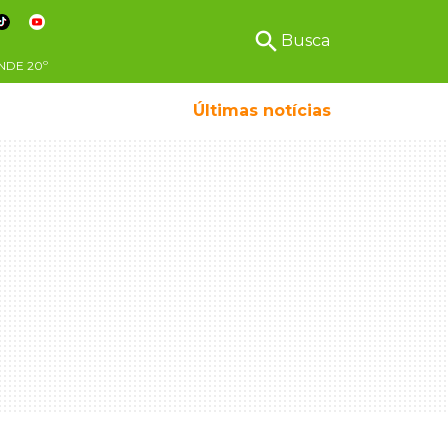
search
Busca
NDE
20º
Últimas notícias