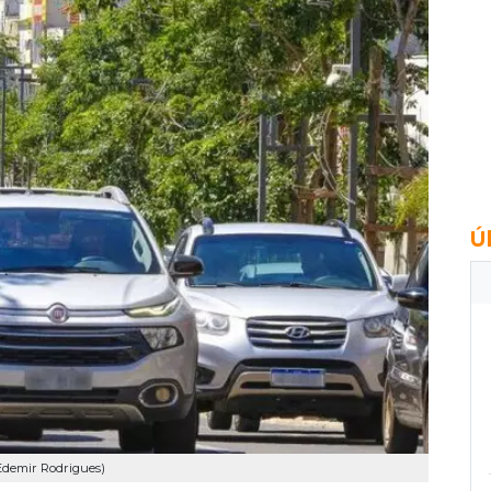
Ú
 Edemir Rodrigues)