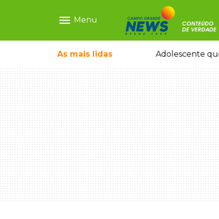
menu
Menu
pode ganhar dia oficial em MS
As mais
lidas
Adolescente que