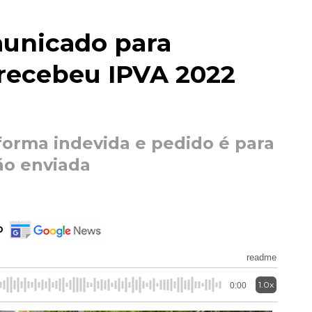
unicado para
 recebeu IPVA 2022
orma indevida e pedido é para
ão enviada
o
readme
1.0x
0:00