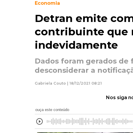
Economia
Detran emite com
contribuinte que
indevidamente
Dados foram gerados de f
desconsiderar a notificaç
Gabriela Couto | 18/12/2021 08:21
Nos siga n
ouça este conteúdo