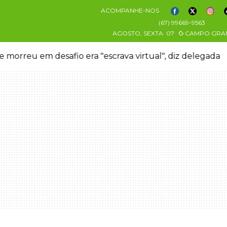
ACOMPANHE-NOS
(67) 99669-9563
AGOSTO, SEXTA
07
CAMPO GRA
 morreu em desafio era "escrava virtual", diz delegada