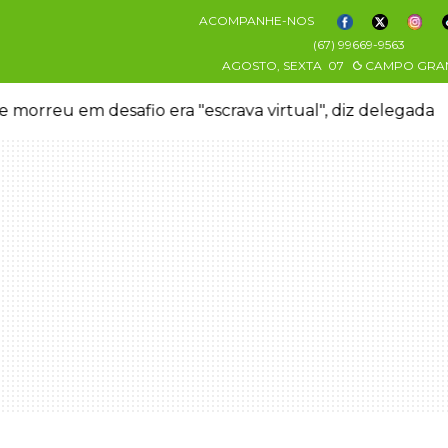
ACOMPANHE-NOS
(67) 99669-9563
AGOSTO, SEXTA
07
CAMPO GRA
 morreu em desafio era "escrava virtual", diz delegada