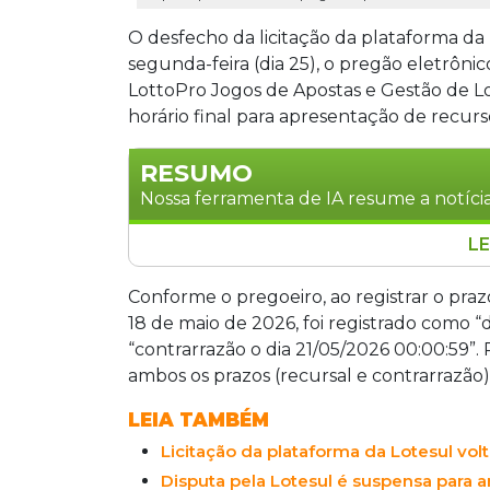
O desfecho da licitação da plataforma da 
segunda-feira (dia 25), o pregão eletrôni
LottoPro Jogos de Apostas e Gestão de Lo
horário final para apresentação de recurs
RESUMO
Nossa ferramenta de IA resume a notícia
LE
A licitação da plataforma da Lotesul t
horário final para recursos atrasar o 
Conforme o pregoeiro, ao registrar o prazo
Grande, lidera consórcio com empresas 
18 de maio de 2026, foi registrado como “d
iGaming, uma das quais foi investigad
“contrarrazão o dia 21/05/2026 00:00:59”. P
ficará com 69% da arrecadação, estima
ambos os prazos (recursal e contrarrazão)
ao estado.
LEIA TAMBÉM
Licitação da plataforma da Lotesul vol
Disputa pela Lotesul é suspensa para 