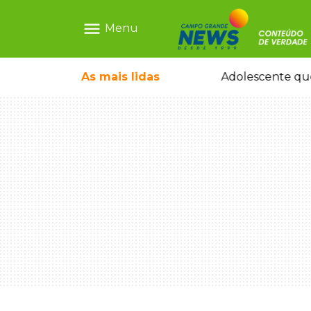
menu
Menu
durante temporal no interior
As mais
lidas
Adolescente que