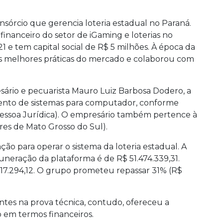
sórcio que gerencia loteria estadual no Paraná.
financeiro do setor de iGaming e loterias no
21 e tem capital social de R$ 5 milhões. À época da
s melhores práticas do mercado e colaborou com
rio e pecuarista Mauro Luiz Barbosa Dodero, a
ento de sistemas para computador, conforme
Pessoa Jurídica). O empresário também pertence à
ores de Mato Grosso do Sul).
ção para operar o sistema da loteria estadual. A
uneração da plataforma é de R$ 51.474.339,31.
17.294,12. O grupo prometeu repassar 31% (R$
ntes na prova técnica, contudo, ofereceu a
 em termos financeiros.