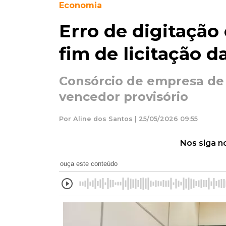
Economia
Erro de digitaçã
fim de licitação d
Consórcio de empresa de 
vencedor provisório
Por Aline dos Santos | 25/05/2026 09:55
Nos siga n
ouça este conteúdo