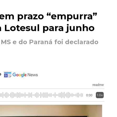
o em prazo “empurra”
a Lotesul para junho
MS e do Paraná foi declarado
o
readme
1.0x
0:00