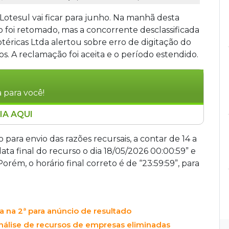
Lotesul vai ficar para junho. Na manhã desta
co foi retomado, mas a concorrente desclassificada
téricas Ltda alertou sobre erro de digitação do
os. A reclamação foi aceita e o período estendido.
 para você!
IA AQUI
erá desfecho em junho após erro de digitação no
processo. A Dodmax Tecnologia, de Campo
 para envio das razões recursais, a contar de 14 a
do Paraná ligadas ao setor de loterias e
ata final do recurso o dia 18/05/2026 00:00:59” e
a na Operação Integration em 2024. O grupo
orém, o horário final correto é de “23:59:59”, para
da em R$ 51,4 milhões anuais, repassando 31%
ta na 2ª para anúncio de resultado
análise de recursos de empresas eliminadas