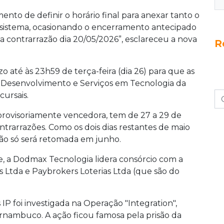
nto de definir o horário final para anexar tanto o
sistema, ocasionando o encerramento antecipado
a contrarrazão dia 20/05/2026”, esclareceu a nova
R
o até às 23h59 de terça-feira (dia 26) para que as
 Desenvolvimento e Serviços em Tecnologia da
ursais.
provisoriamente vencedora, tem de 27 a 29 de
contrarrazões. Como os dois dias restantes de maio
ção só será retomada em junho.
a Dodmax Tecnologia lidera consórcio com a
 Ltda e Paybrokers Loterias Ltda (que são do
IP foi investigada na Operação "Integration",
ernambuco. A ação ficou famosa pela prisão da