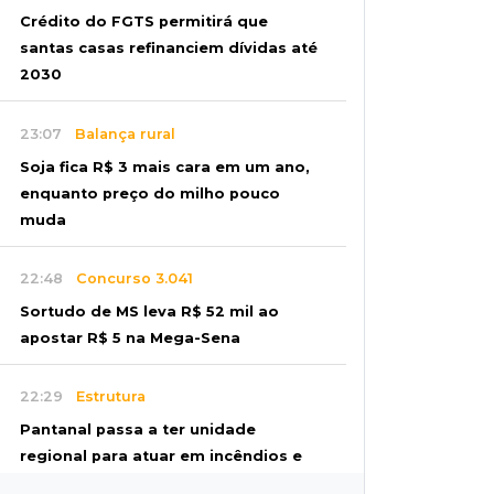
Crédito do FGTS permitirá que
santas casas refinanciem dívidas até
2030
23:07
Balança rural
Soja fica R$ 3 mais cara em um ano,
enquanto preço do milho pouco
muda
22:48
Concurso 3.041
Sortudo de MS leva R$ 52 mil ao
apostar R$ 5 na Mega-Sena
22:29
Estrutura
Pantanal passa a ter unidade
regional para atuar em incêndios e
desmate