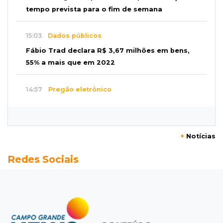
tempo prevista para o fim de semana
15:03
Dados públicos
Fábio Trad declara R$ 3,67 milhões em bens,
55% a mais que em 2022
14:57
Pregão eletrônico
Obra de R$ 3,1 milhões promete melhorar
estacionamento do Bioparque
+
Notícias
14:43
Final
Redes Sociais
Náutico e Comercial decidem título do
estadual sub-13 neste sábado
14:35
Reabertura
Biblioteca reabre quarta-feira com
programação cultural na Esplanada