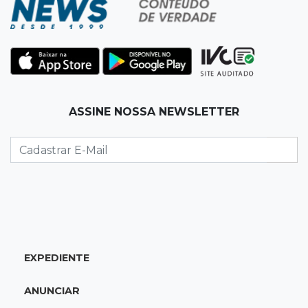
Ferroviária
14:27
Eleições 2026
Fábio Trad propõe revisão de incentivos
fiscais em plano de governo com 13 eixos
ASSINE NOSSA NEWSLETTER
14:14
Óbito a esclarecer
Sesau cria comissão para revisar todas as
mortes em unidades de saúde
14:03
Famoso nas redes sociais
Padre Mario Sartori é atração da 24ª Festa de
Nossa Senhora da Abadia
EXPEDIENTE
13:57
Internação compulsória
ANUNCIAR
Adolescente acusado de atear fogo em amigo