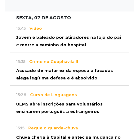
SEXTA, 07 DE AGOSTO
15:45
Vídeo
Jovem é baleado por atiradores na loja do pai
e morre a caminho do hospital
15:35
Crime no Coophavila II
Acusado de matar ex da esposa a facadas
alega legítima defesa e é absolvido
15:28
Curso de Linguagens
UEMS abre inscrições para voluntários
ensinarem português a estrangeiros
15:15
Pegue o guarda-chuva
Chuva chega à Capital e antecipa mudança no