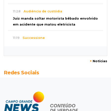
11:28
Audiência de custódia
Juiz manda soltar motorista bêbado envolvido
em acidente que matou eletricista
11:19
Successione
Preso há quase 1 semana, ex-deputado Neno
Razuk tenta liberdade no STJ
+
Notícias
11:07
Novo cenário
Redes Sociais
Acrissul atribui queda do rebanho em MS a
ciclo pecuário e uso da terra
11:00
Let it Rip
Esquece de farmar aura: campeonato de
Beyblade agita Campo Grande