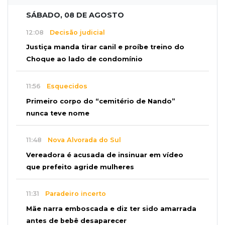
SÁBADO, 08 DE AGOSTO
12:08
Decisão judicial
Justiça manda tirar canil e proíbe treino do
Choque ao lado de condomínio
11:56
Esquecidos
Primeiro corpo do “cemitério de Nando”
nunca teve nome
11:48
Nova Alvorada do Sul
Vereadora é acusada de insinuar em vídeo
que prefeito agride mulheres
11:31
Paradeiro incerto
Mãe narra emboscada e diz ter sido amarrada
antes de bebê desaparecer