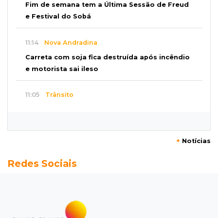
Fim de semana tem a Última Sessão de Freud
e Festival do Sobá
11:14
Nova Andradina
Carreta com soja fica destruída após incêndio
e motorista sai ileso
11:05
Trânsito
Motociclista é 2ª morte do dia no trânsito da
Capital
+
Notícias
10:47
Polícia investiga
Redes Sociais
Bebê some após mãe adolescente ir à casa de
mulher que conheceu na internet
10:46
Eleições 2026
Federação oficializa Delcídio e disputa ao