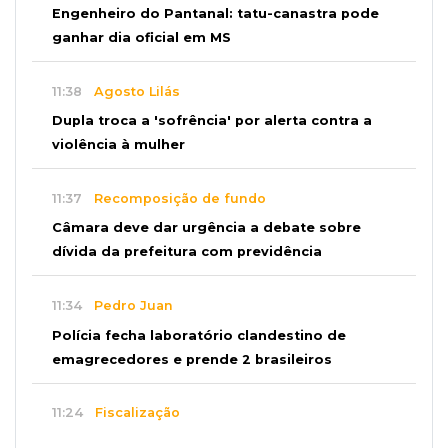
Engenheiro do Pantanal: tatu-canastra pode
ganhar dia oficial em MS
11:38
Agosto Lilás
Dupla troca a 'sofrência' por alerta contra a
violência à mulher
11:37
Recomposição de fundo
Câmara deve dar urgência a debate sobre
dívida da prefeitura com previdência
11:34
Pedro Juan
Polícia fecha laboratório clandestino de
emagrecedores e prende 2 brasileiros
11:24
Fiscalização
Assembleia e Câmara farão audiência sobre