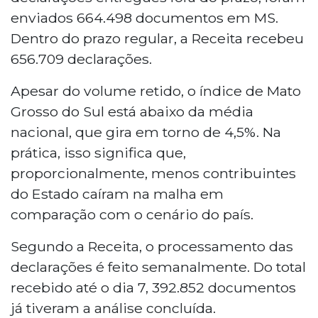
documentos recebidos no Estado, índice
enviados 664.498 documentos em MS.
abaixo da média nacional de 4,5%. Do total
Dentro do prazo regular, a Receita recebeu
processado, 169.645 declarações aguardam
656.709 declarações.
restituição. Quem teve a declaração retida
pode consultar a situação pelo portal e-CAC e
Apesar do volume retido, o índice de Mato
enviar uma declaração retificadora se
Grosso do Sul está abaixo da média
necessário.
nacional, que gira em torno de 4,5%. Na
prática, isso significa que,
proporcionalmente, menos contribuintes
do Estado caíram na malha em
comparação com o cenário do país.
Segundo a Receita, o processamento das
declarações é feito semanalmente. Do total
recebido até o dia 7, 392.852 documentos
já tiveram a análise concluída.