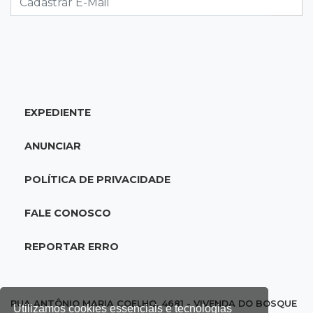
10:53
Tentativa de feminicídio
"Ele pegou a motosserra para me matar",
afirma vítima durante júri do ex
EXPEDIENTE
10:42
Tema complexo
Prefeitura retira projeto sobre leis tributárias
ANUNCIAR
que travou pauta na Câmara
POLÍTICA DE PRIVACIDADE
10:30
Multado
Justiça cobra R$ 250 mil de ex-prefeito de
FALE CONOSCO
Corumbá por nepotismo
REPORTAR ERRO
10:27
A partir de R$ 5
Feira de louças abre com fila e peças que
fazem sucesso no TikTok
RUA ANTÔNIO MARIA COELHO, 4681 - VIVENDA DO BOSQUE
Utilizamos cookies essenciais e tecnologias