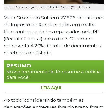
Homem faz declaração em site da Receita Federal (Foto: Arquivo)
Mato Grosso do Sul tem 27.926 declarações
do Imposto de Renda retidas em malha
fina, conforme dados repassados pela RF
(Receita Federal) até o dia 7. O número
representa 4,20% do total de documentos
recebidos no Estado.
RESUMO
Nossa ferramenta de IA resume a notícia
para você!
LEIA AQUI
Mato Grosso do Sul tem 27.926 declarações do
Imposto de Renda retidas em malha fina, o
Ao todo, considerando também as
que representa 4,20% dos 664.498
declarações entregues fora do prazo, foram