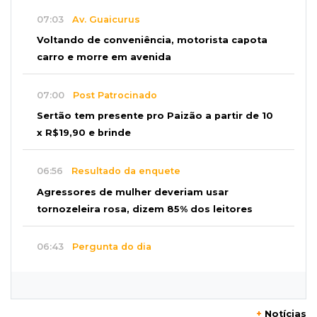
07:03
Av. Guaicurus
Voltando de conveniência, motorista capota
carro e morre em avenida
07:00
Post Patrocinado
Sertão tem presente pro Paizão a partir de 10
x R$19,90 e brinde
06:56
Resultado da enquete
Agressores de mulher deveriam usar
tornozeleira rosa, dizem 85% dos leitores
06:43
Pergunta do dia
20 anos da Lei Maria da Penha: o que ainda
precisa melhorar? Participe
+
Notícias