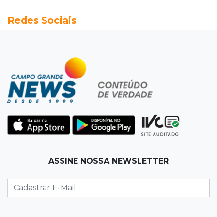
06:35
Eficiência na gestão
Redes Sociais
MP vai investigar adesão a programa de
transparência por prefeituras
06:30
Artigos
Quando as instituições viram estúdio
06:25
Dourados
Rapaz de 19 anos morre ao bater motocicleta
em caminhão estacionado
06:12
Previsão do tempo
ASSINE NOSSA NEWSLETTER
Instabilidade avança sobre MS nesta sexta e
nova frente fria chega no domingo
06:02
Editorial
As tragédias mostram que o maior perigo da