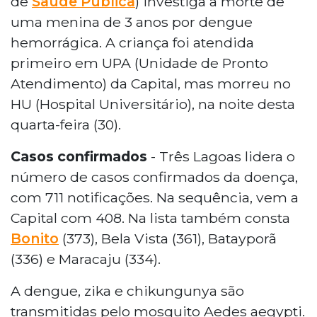
de
Saúde Pública
) investiga a morte de
uma menina de 3 anos por dengue
hemorrágica. A criança foi atendida
primeiro em UPA (Unidade de Pronto
Atendimento) da Capital, mas morreu no
HU (Hospital Universitário), na noite desta
quarta-feira (30).
Casos confirmados
- Três Lagoas lidera o
número de casos confirmados da doença,
com 711 notificações. Na sequência, vem a
Capital com 408. Na lista também consta
Bonito
(373), Bela Vista (361), Batayporã
(336) e Maracaju (334).
A dengue, zika e chikungunya são
transmitidas pelo mosquito Aedes aegypti.