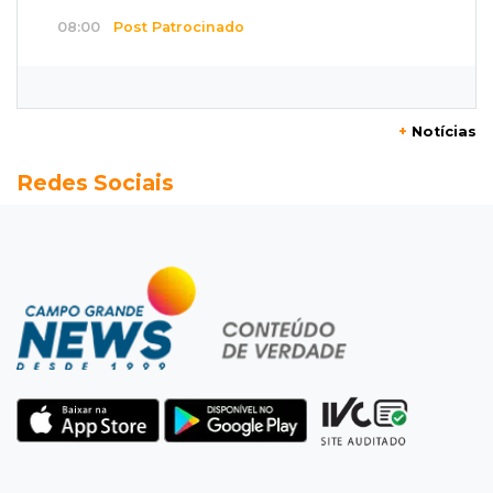
08:00
Post Patrocinado
Studio Jozi Costa ajuda homens a eliminar
verrugas e pintas
+
Notícias
07:52
A um clique
Redes Sociais
Do 1º prêmio às dívidas, jogadores relatam
como o vício tomou conta da vida
07:46
Fomento
Com só 1,3% do crédito de inovação da Finep,
indústria de MS pede espaço
07:45
José Marques
TÁON: Materne reúne ciência, acolhimento e
famílias