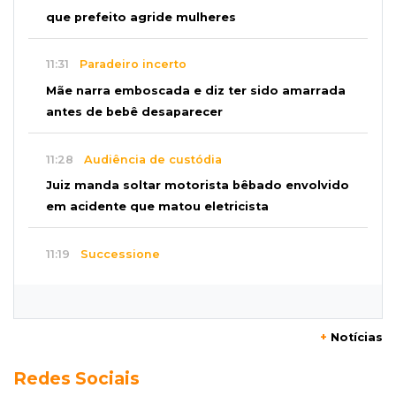
que prefeito agride mulheres
11:31
Paradeiro incerto
Mãe narra emboscada e diz ter sido amarrada
antes de bebê desaparecer
11:28
Audiência de custódia
Juiz manda soltar motorista bêbado envolvido
em acidente que matou eletricista
11:19
Successione
Preso há quase 1 semana, ex-deputado Neno
Razuk tenta liberdade no STJ
+
Notícias
11:07
Novo cenário
Redes Sociais
Acrissul atribui queda do rebanho em MS a
ciclo pecuário e uso da terra