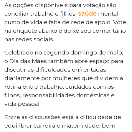
enquete neste domingo (10), Dia das
As opções disponíveis para votação são:
Mães, para discutir os principais desafios
conciliar trabalho e filhos,
saúde
mental,
enfrentados pelas mães na atualidade. As
custo de vida e falta de rede de apoio. Vote
opções de votação incluem conciliar
na enquete abaixo e deixe seu comentário
trabalho e filhos, saúde mental, custo de
nas redes sociais.
vida e falta de rede de apoio. Entre os
temas debatidos estão a dificuldade de
Celebrado no segundo domingo de maio,
equilibrar carreira e maternidade,
o Dia das Mães também abre espaço para
ansiedade, exaustão emocional e o
aumento do custo de vida.
discutir as dificuldades enfrentadas
diariamente por mulheres que dividem a
rotina entre trabalho, cuidados com os
filhos, responsabilidades domésticas e
vida pessoal.
Entre as discussões está a dificuldade de
equilibrar carreira e maternidade, bem