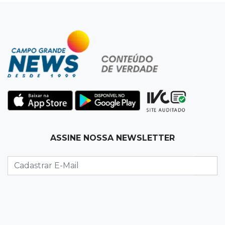
Entre escolas com nota divulgada, 3 estaduais
lideram o Ensino Médio na Capital
22:57
Chapadão do Sul
Homem é baleado após apontar revólver para
policiais militares
22:42
Resumão
Palmeiras e Vasco confirmam vagas nas
quartas da Copa do Brasil
ASSINE NOSSA NEWSLETTER
22:26
Eleições 2026
Eleitorado aprova teste da urna, mas diz que
colinha será "fundamental"
22:05
Sidrolândia
Briga termina com homem de 35 anos