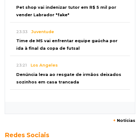
Pet shop vai indenizar tutor em R$ 5 mil por
vender Labrador "fake"
23:33
Juventude
Time de MS vai enfrentar equipe gaúcha por
ida à final da copa de futsal
23:21
Los Angeles
Denúncia leva ao resgate de irmãos deixados
sozinhos em casa trancada
23:17
Clima
Defesa Civil recomenda atenção em MS com
formação de ciclone bomba
+
Notícias
23:00
Ideb
Redes Sociais