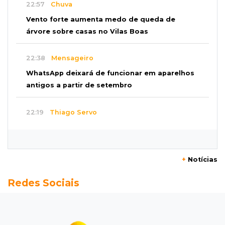
22:57
Chuva
Vento forte aumenta medo de queda de
árvore sobre casas no Vilas Boas
22:38
Mensageiro
WhatsApp deixará de funcionar em aparelhos
antigos a partir de setembro
22:19
Thiago Servo
Sertanejo desiste de ação de R$ 12 milhões
por pagar pensão sem ser pai
+
Notícias
21:50
Balcão de empregos
Redes Sociais
Semana vai começar com 909 novas
oportunidades de trabalho em 114 funções
21:31
Flagrante