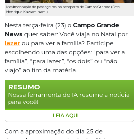
Movimentação de passageiros no aeroporto de Campo Grande (Foto:
Henrique Kawaminami)
Nesta terça-feira (23) o
Campo Grande
News
quer saber: Você viaja no Natal por
lazer
ou para ver a família? Participe
escolhendo uma das opções: “para ver a
família”, “para lazer”, “os dois” ou “não
viajo” ao fim da matéria.
RESUMO
Nossa ferramenta de IA resume a notícia
para você!
LEIA AQUI
O período natalino intensifica o fluxo de
viajantes em Campo Grande, com expectativa
Com a aproximação do dia 25 de
de mais de 343 mil veículos transitando pela