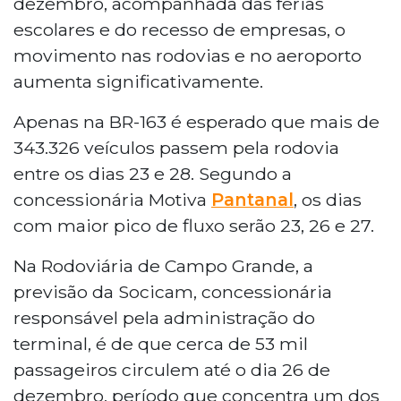
dezembro, acompanhada das férias
BR-163 entre 23 e 28 de dezembro. Na
escolares e do recesso de empresas, o
rodoviária, a previsão é de 53 mil passageiros
movimento nas rodovias e no aeroporto
até o dia 26, com reforço de 55 ônibus extras.O
aumenta significativamente.
Aeroporto Internacional de Campo Grande
programa 356 voos entre 23 de dezembro e 5
Apenas na BR-163 é esperado que mais de
de janeiro, disponibilizando cerca de 63,5 mil
343.326 veículos passem pela rodovia
assentos. Os dias 23, 26 e 27 devem registrar os
maiores picos de movimentação, segundo a
entre os dias 23 e 28. Segundo a
concessionária Motiva Pantanal.
concessionária Motiva
Pantanal
, os dias
com maior pico de fluxo serão 23, 26 e 27.
Na Rodoviária de Campo Grande, a
previsão da Socicam, concessionária
responsável pela administração do
terminal, é de que cerca de 53 mil
passageiros circulem até o dia 26 de
dezembro, período que concentra um dos