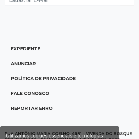
14:35
Reabertura
Biblioteca reabre quarta-feira com
programação cultural na Esplanada
Ferroviária
EXPEDIENTE
14:27
Eleições 2026
ANUNCIAR
Fábio Trad propõe revisão de incentivos
fiscais em plano de governo com 13 eixos
POLÍTICA DE PRIVACIDADE
14:14
Óbito a esclarecer
FALE CONOSCO
Sesau cria comissão para revisar todas as
mortes em unidades de saúde
REPORTAR ERRO
14:03
Famoso nas redes sociais
Padre Mario Sartori é atração da 24ª Festa de
RUA ANTÔNIO MARIA COELHO, 4681 - VIVENDA DO BOSQUE
Utilizamos cookies essenciais e tecnologias