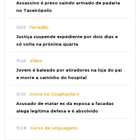
Assassino é preso saindo armado de padaria
no Taveirópolis
15:53
Feriadão
Justiça suspende expediente por dois dias e
só volta na próxima quarta
15:45
Vídeo
Jovem é baleado por atiradores na loja do pai
e morre a caminho do hospital
15:35
Crime no Coophavila II
Acusado de matar ex da esposa a facadas
alega legítima defesa e é absolvido
15:28
Curso de Linguagens
UEMS abre inscrições para voluntários