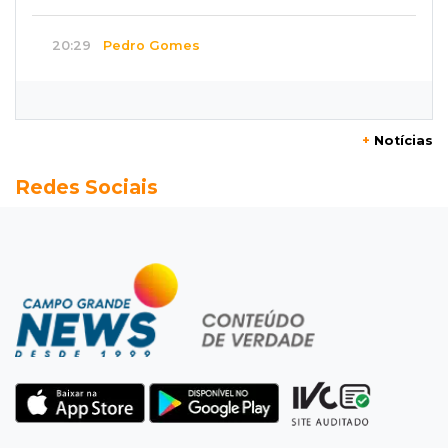
20:29
Pedro Gomes
Jovem morre baleado e suspeita envolve
disputa entre facções rivais
+
Notícias
20:01
Futebol feminino
Redes Sociais
Pantanal treina em Goiânia antes de jogo que
vale acesso inédito à Série A2
19:44
Campeonato Brasileiro
Remo busca empate com Atlético-MG e segue
na zona de rebaixamento
19:27
Caso Ayla
Defesa diz que preso suspeito de sequestro
só emprestou casa a conhecido