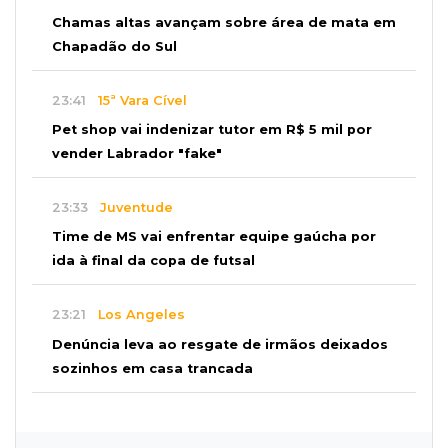
Chamas altas avançam sobre área de mata em
Chapadão do Sul
23:41
15ª Vara Cível
Pet shop vai indenizar tutor em R$ 5 mil por
vender Labrador "fake"
23:33
Juventude
Time de MS vai enfrentar equipe gaúcha por
ida à final da copa de futsal
23:21
Los Angeles
Denúncia leva ao resgate de irmãos deixados
sozinhos em casa trancada
23:17
Clima