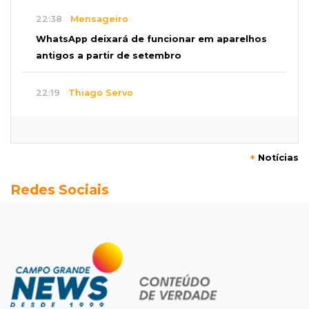
22:38
Mensageiro
WhatsApp deixará de funcionar em aparelhos
antigos a partir de setembro
22:19
Thiago Servo
Sertanejo desiste de ação de R$ 12 milhões
por pagar pensão sem ser pai
+
Notícias
21:50
Balcão de empregos
Redes Sociais
Semana vai começar com 909 novas
oportunidades de trabalho em 114 funções
21:31
Flagrante
Motorista atinge carro parado, perde
retrovisor e foge no Jardim Antártica