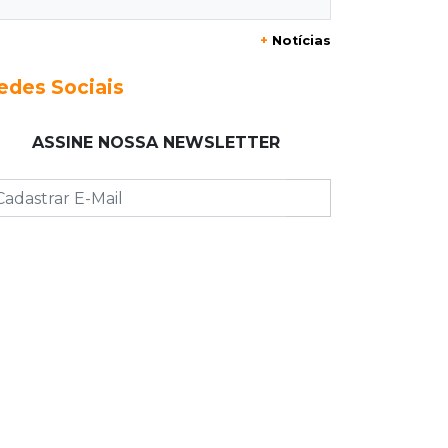
granizo causar estragos
+
Notícias
17:17
Em investigação
edes Sociais
Pai de bebê desaparecida vai à
polícia e nega ser membro de facção
ASSINE NOSSA NEWSLETTER
17:12
"Meu irmão não volta mais"
Família pede justiça por eletricista
morto por motorista bêbado e sem
CNH
17:01
Transferidos
Mandantes de mortes em guerra de
facções vão para presídio federal
17:00
Vila Sobrinho
Uno capota e Gol invade terreno em