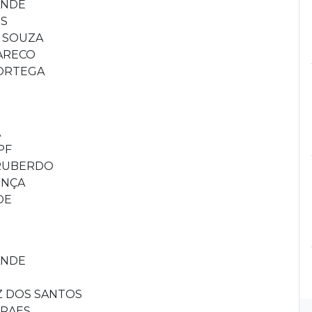
ANDE
ES
E SOUZA
MARECO
 ORTEGA
Á
PF
 RUBERDO
ONÇA
DE
ANDE
IZ DOS SANTOS
ORAES