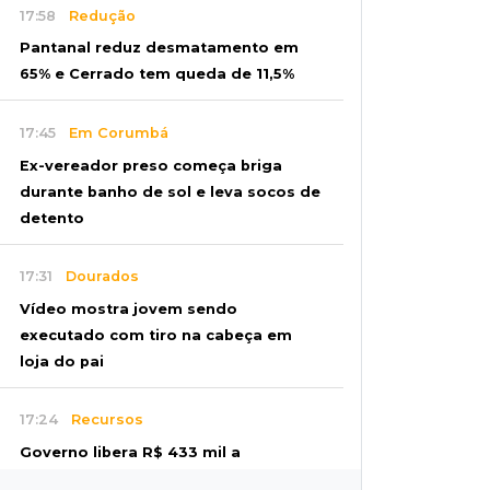
17:58
Redução
Pantanal reduz desmatamento em
65% e Cerrado tem queda de 11,5%
17:45
Em Corumbá
Ex-vereador preso começa briga
durante banho de sol e leva socos de
detento
17:31
Dourados
Vídeo mostra jovem sendo
executado com tiro na cabeça em
loja do pai
17:24
Recursos
Governo libera R$ 433 mil a
Deodápolis após temporal de