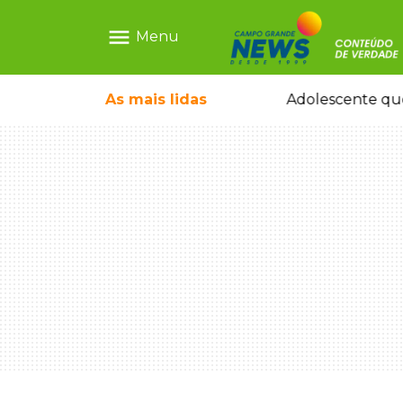
menu
Menu
pode ganhar dia oficial em MS
As mais
lidas
Adolescente que