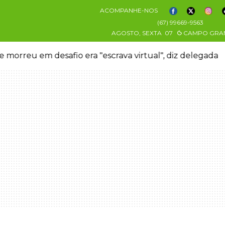
ACOMPANHE-NOS
(67) 99669-9563
AGOSTO, SEXTA
07
CAMPO GRA
 morreu em desafio era "escrava virtual", diz delegada