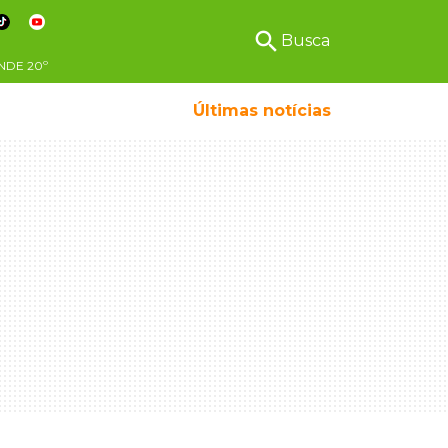
search
Busca
NDE
20º
Últimas notícias