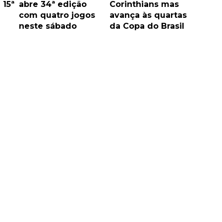
 15ª
abre 34ª edição
Corinthians mas
com quatro jogos
avança às quartas
neste sábado
da Copa do Brasil