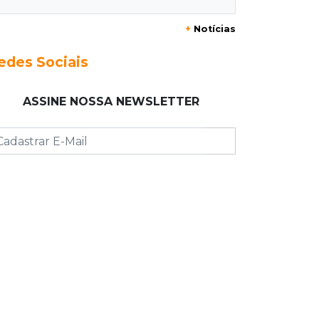
+
Notícias
21:12
Capital
Mãe faz apelo por bebê
edes Sociais
desaparecida: “Sinto que ela está por
perto”
ASSINE NOSSA NEWSLETTER
20:53
Futebol
Ventania adia Botafogo x Fluminense
pelo Brasileirão Feminino
20:34
Sorte
Veja as dezenas de hoje na Dupla
Sena, Lotomania, Quina e mais
20:15
Pedro Juan Caballero
Fiscalização apreende remédios de
farmácia ligada a laboratório ilegal