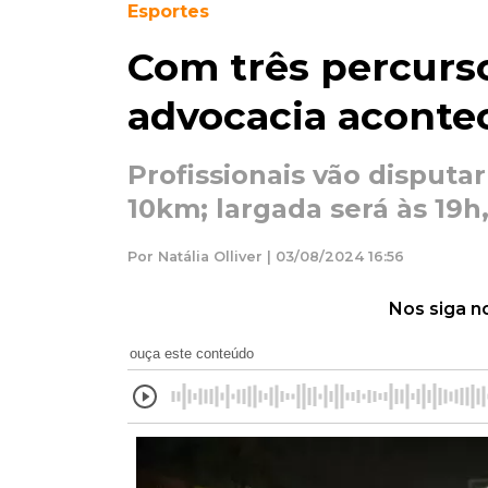
Esportes
Com três percurso
advocacia aconte
Profissionais vão disputa
10km; largada será às 19
Por Natália Olliver | 03/08/2024 16:56
Nos siga n
ouça este conteúdo