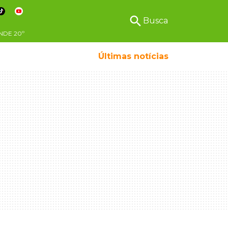
search
Busca
NDE
20º
Últimas notícias