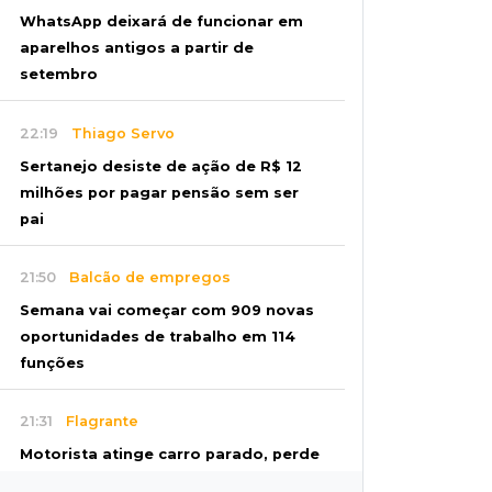
WhatsApp deixará de funcionar em
aparelhos antigos a partir de
setembro
22:19
Thiago Servo
Sertanejo desiste de ação de R$ 12
milhões por pagar pensão sem ser
pai
21:50
Balcão de empregos
Semana vai começar com 909 novas
oportunidades de trabalho em 114
funções
21:31
Flagrante
Motorista atinge carro parado, perde
retrovisor e foge no Jardim Antártica