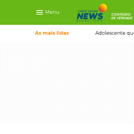
menu
Menu
e nega ser membro de facção
As mais
lidas
Adolescente que