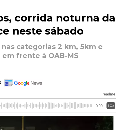
s, corrida noturna da
ce neste sábado
r nas categorias 2 km, 5km e
h, em frente à OAB-MS
o
readme
1.0x
0:00