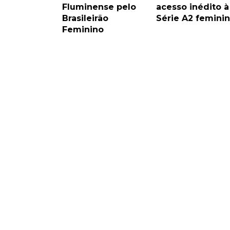
Fluminense pelo
acesso inédito à
Brasileirão
Série A2 femini
Feminino