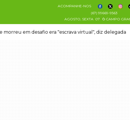
ACOMPANHE-NOS
(67) 99669-9563
AGOSTO, SEXTA
07
CAMPO GRA
 morreu em desafio era "escrava virtual", diz delegada