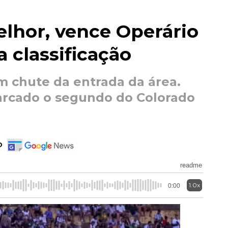
elhor, vence Operário
a classificação
m chute da entrada da área.
arcado o segundo do Colorado
o
readme
1.0x
0:00