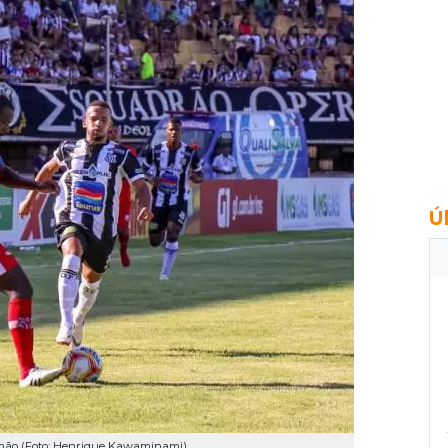
Ú
enão (Foto: Henrique Kawaminami)