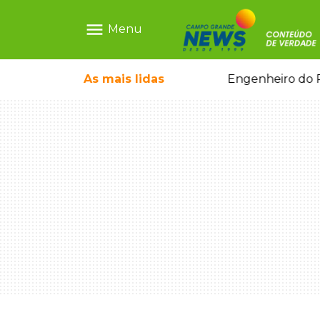
menu
Menu
o pai e morre a caminho do hospital
As mais
lidas
Engenheiro do P