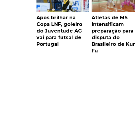
Após brilhar na
Atletas de MS
Copa LNF, goleiro
intensificam
do Juventude AG
preparação para
vai para futsal de
disputa do
Portugal
Brasileiro de Ku
Fu