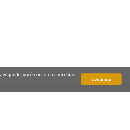
Campo Grande
10:56
Crime internacional
Boliviano morto pelo Bope era
"figurão" do tráfico de cocaína
10:45
Economia verde
MS já tem projetos em mercado de
carbono que pode movimentar R$
 navegando, você concorda com estas
2,36 bilhões
Continuar
10:33
Licenciamento ambiental
Governador quer que Imasul assuma
licenciamento de rodovias da Rota
da Celulose
10:25
Dourados