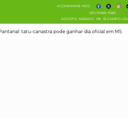
ACOMPANHE-NOS
(67) 99669-9563
AGOSTO, SÁBADO
08
CAMPO GR
antanal: tatu-canastra pode ganhar dia oficial em MS