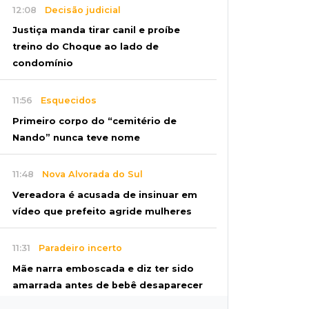
12:08
Decisão judicial
Justiça manda tirar canil e proíbe
treino do Choque ao lado de
condomínio
11:56
Esquecidos
Primeiro corpo do “cemitério de
Nando” nunca teve nome
11:48
Nova Alvorada do Sul
Vereadora é acusada de insinuar em
vídeo que prefeito agride mulheres
11:31
Paradeiro incerto
Mãe narra emboscada e diz ter sido
amarrada antes de bebê desaparecer