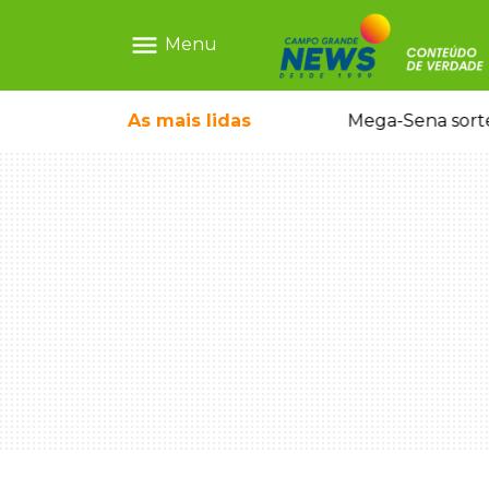
menu
Menu
As mais
lidas
Alerta Amber é acionado para localizar Ayla, bebê desaparecida em Campo Grande
Mega-Sena sort