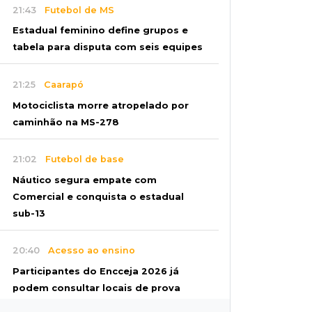
21:43
Futebol de MS
Estadual feminino define grupos e
tabela para disputa com seis equipes
21:25
Caarapó
Motociclista morre atropelado por
caminhão na MS-278
21:02
Futebol de base
Náutico segura empate com
Comercial e conquista o estadual
sub-13
20:40
Acesso ao ensino
Participantes do Encceja 2026 já
podem consultar locais de prova