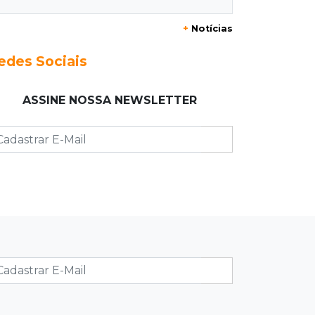
20:29
Pedro Gomes
+
Notícias
Jovem morre baleado e suspeita
envolve disputa entre facções rivais
edes Sociais
20:01
Futebol feminino
ASSINE NOSSA NEWSLETTER
Pantanal treina em Goiânia antes de
jogo que vale acesso inédito à Série
A2
19:44
Campeonato Brasileiro
Remo busca empate com Atlético-MG
e segue na zona de rebaixamento
19:27
Caso Ayla
Defesa diz que preso suspeito de
sequestro só emprestou casa a
conhecido