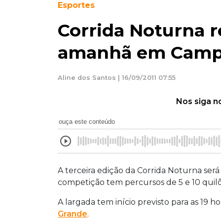
Esportes
Corrida Noturna re
amanhã em Camp
Aline dos Santos | 16/09/2011 07:55
Nos siga n
ouça este conteúdo
A terceira edição da Corrida Noturna se
competição tem percursos de 5 e 10 quil
A largada tem início previsto para as 19 
Grande
.