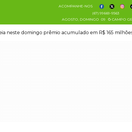
ACOMPANHE-NOS
(67) 99669-9563
AGOSTO, DOMINGO
09
CAMPO G
eia neste domingo prêmio acumulado em R$ 165 milhõe