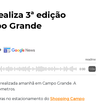
aliza 3ª edição
o Grande
o
readme
1.0x
0:00
rá realizada amanhã em Campo Grande. A
ômetros.
horas no estacionamento do
Shopping Campo