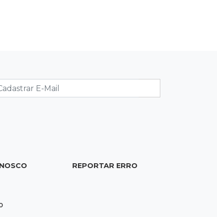
19:37
Cotação
Dólar comercial cai 0,46% e encerra
semana cotado a R$ 5,08
19:18
95º caso
Foragido que se passava por pastor
morre após reagir à abordagem
policial
18:51
Certidão
Em MS, uma criança é registrada sem
ONOSCO
REPORTAR ERRO
o nome do pai a cada 2h
18:36
Decisão
0
Pantanal viaja para Goiás em busca