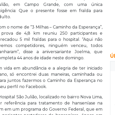
ulião, em Campo Grande, com uma única
xigência: Que o presente fosse em fralda para
dulto.
om o nome de “3 Milhas – Caminho da Esperança”,
 prova de 4,8 km reuniu 250 participantes e
rrecadou 5 mil fraldas para o hospital. “Aqui não
ivemos competidores, ninguém venceu, todos
anharam”, disse a aniversariante Joelma, que
Ú
ompleta 44 anos de idade neste domingo.
m vida em abundância e a alegria de ter iniciado
ano, só encontrei duas maneiras, caminhada ou
para juntos fazermos o Caminho da Esperança no
 seu perfil no Facebook.
Hospital São Julião, localizado no bairro Nova Lima,
 referência para tratamento de hanseníase na
igem em um programa do Governo Federal, que em