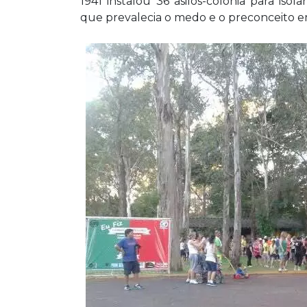
1941 instalou 36 asilos-colônia para is
que prevalecia o medo e o preconceito e