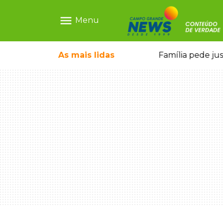
menu
Menu
morto por motorista bêbado e sem CNH
As mais
lidas
Pai de bebê de