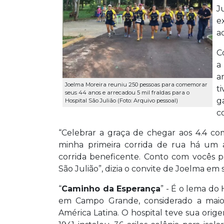
J
e
a
C
a
a
Joelma Moreira reuniu 250 pessoas para comemorar
t
seus 44 anos e arrecadou 5 mil fraldas para o
g
Hospital São Julião (Foto: Arquivo pessoal)
c
“Celebrar a graça de chegar aos 4.4 co
minha primeira corrida de rua há um 
corrida beneficente. Conto com vocês 
São Julião”, dizia o convite de Joelma em
“
Caminho da Esperança
” - É o lema do 
em Campo Grande, considerado a maior
América Latina. O hospital teve sua or