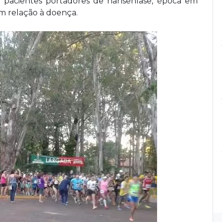
olar pacientes portadores de hanseníase, época em
m relação à doença.