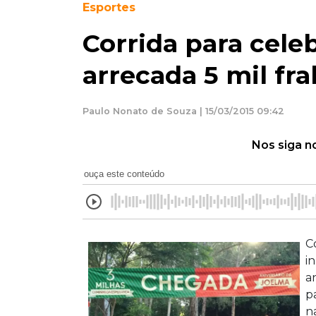
Esportes
Corrida para celeb
arrecada 5 mil fra
Paulo Nonato de Souza | 15/03/2015 09:42
Nos siga n
ouça este conteúdo
C
i
a
p
n