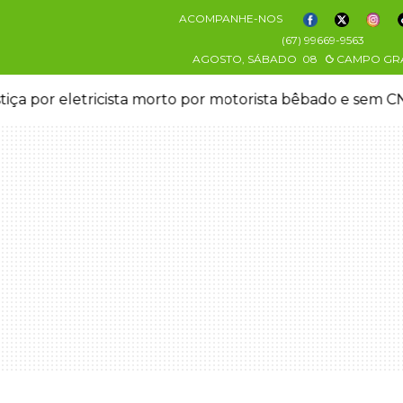
ACOMPANHE-NOS
(67) 99669-9563
AGOSTO, SÁBADO
08
CAMPO GR
saparecida vai à polícia e nega ser membro de facção