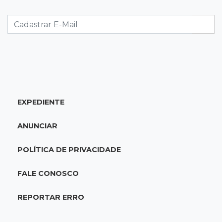
Caminhão tomba e trava trânsito após
acidente com F-1000 na Av. Heráclito
18:46
Futsal de base
Rodada de estreia da Copa Pelezinho soma 35
gols em quatro jogos
EXPEDIENTE
18:28
Concurso 3.042
Mega-Sena sorteia neste domingo prêmio
ANUNCIAR
acumulado em R$ 165 milhões
POLÍTICA DE PRIVACIDADE
18:05
Energia renovável
Produção de biodiesel cresce 32% em MS e
FALE CONOSCO
supera 31 milhões de litros
REPORTAR ERRO
17:44
100º caso