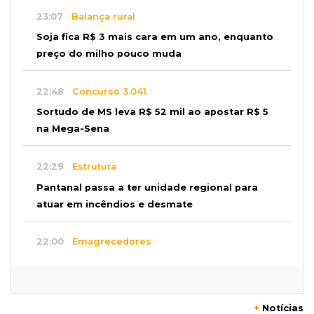
23:07
Balança rural
Soja fica R$ 3 mais cara em um ano, enquanto
preço do milho pouco muda
22:48
Concurso 3.041
Sortudo de MS leva R$ 52 mil ao apostar R$ 5
na Mega-Sena
22:29
Estrutura
Pantanal passa a ter unidade regional para
atuar em incêndios e desmate
22:00
Emagrecedores
MS lidera procura digital por canetas
paraguaias sem registro
+
Notícias