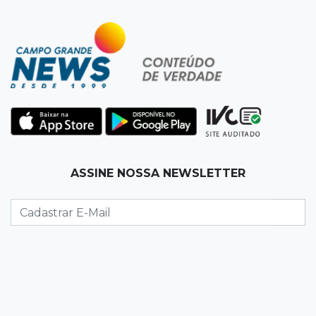
20:20
Aviso inusitado
Com 11 gatos, morador pede fim do abandono
dos pets em frente de casa
20:03
Justiça
Ex-PM deixa prisão para tratamento médico 5
meses após ser capturado
19:41
Feminicídio
ASSINE NOSSA NEWSLETTER
Júri condena a 25 anos homem que atropelou
esposa em frente aos filhos
19:20
Selic
Banco Central reduz juros para 14% ao ano em
4º corte consecutivo