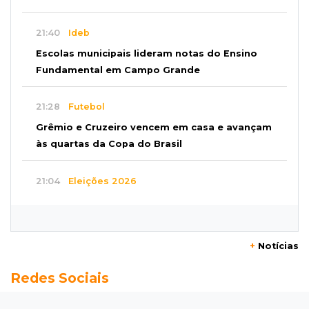
21:40
Ideb
Escolas municipais lideram notas do Ensino
Fundamental em Campo Grande
21:28
Futebol
Grêmio e Cruzeiro vencem em casa e avançam
às quartas da Copa do Brasil
21:04
Eleições 2026
Convenção oficializa Catan como candidato
do Novo ao governo de MS
+
Notícias
20:41
Sorte
Redes Sociais
Veja as dezenas de hoje na Dupla Sena,
Lotomania, Super Sete e mais