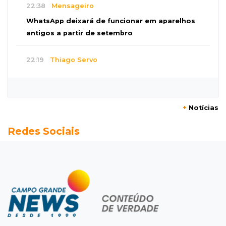
22:38
Mensageiro
WhatsApp deixará de funcionar em aparelhos
antigos a partir de setembro
22:19
Thiago Servo
Sertanejo desiste de ação de R$ 12 milhões
por pagar pensão sem ser pai
+
Notícias
21:50
Balcão de empregos
Redes Sociais
Semana vai começar com 909 novas
oportunidades de trabalho em 114 funções
21:31
Flagrante
Motorista atinge carro parado, perde
retrovisor e foge no Jardim Antártica
21:12
Entrevista