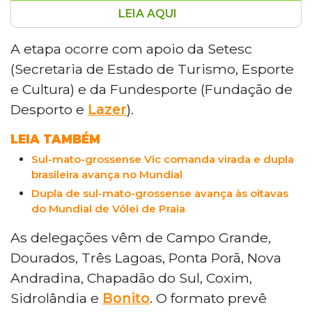
LEIA AQUI
Nova Andradina sedia, a partir desta
sexta-feira (21), o Campeonato Estadual
A etapa ocorre com apoio da Setesc
Sub-17 de Voleibol, reunindo 33 equipes
(Secretaria de Estado de Turismo, Esporte
de nove municípios sul-mato-grossenses.
e Cultura) e da Fundesporte (Fundação de
As disputas acontecerão em três ginásios
Desporto e
Lazer
).
diferentes, com jogos simultâneos
durante todo o dia. O torneio, que conta
LEIA TAMBÉM
com times femininos e masculinos, busca
Sul-mato-grossense Vic comanda virada e dupla
selecionar atletas para competições
brasileira avança no Mundial
nacionais de 2026. A competição tem
Dupla de sul-mato-grossense avança às oitavas
apoio da SETESC e FUNDESPORTE, com
do Mundial de Vôlei de Praia
partidas programadas até domingo,
quando ocorrerão as finais e a premiação.
As delegações vêm de Campo Grande,
Dourados, Três Lagoas, Ponta Porã, Nova
Andradina, Chapadão do Sul, Coxim,
Sidrolândia e
Bonito
. O formato prevê