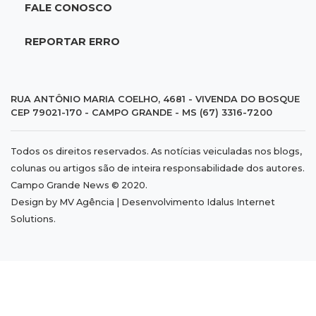
Suspeitos de ocupar avião interceptado pela
FALE CONOSCO
FAB morrem em confronto
REPORTAR ERRO
19:37
Cotação
Dólar comercial cai 0,46% e encerra semana
cotado a R$ 5,08
RUA ANTÔNIO MARIA COELHO, 4681 - VIVENDA DO BOSQUE
CEP 79021-170 - CAMPO GRANDE - MS (67) 3316-7200
19:18
95º caso
Todos os direitos reservados. As notícias veiculadas nos blogs,
Foragido que se passava por pastor morre
colunas ou artigos são de inteira responsabilidade dos autores.
após reagir à abordagem policial
Campo Grande News © 2020.
Design by MV Agência | Desenvolvimento
Idalus Internet
18:51
Certidão
Solutions
.
Em MS, uma criança é registrada sem o nome
do pai a cada 2h
18:36
Decisão
Pantanal viaja para Goiás em busca de acesso