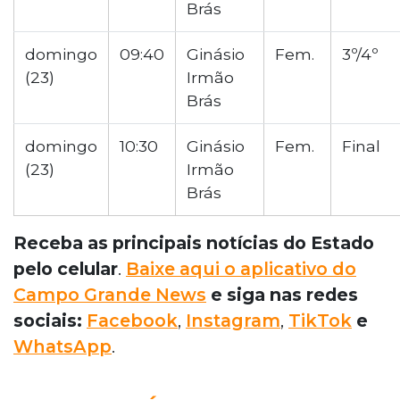
Brás
domingo
09:40
Ginásio
Fem.
3º/4º
(23)
Irmão
Brás
domingo
10:30
Ginásio
Fem.
Final
(23)
Irmão
Brás
Receba as principais notícias do Estado
pelo celular
.
Baixe aqui o aplicativo do
Campo Grande News
e siga nas redes
sociais:
Facebook
,
Instagram
,
TikTok
e
WhatsApp
.