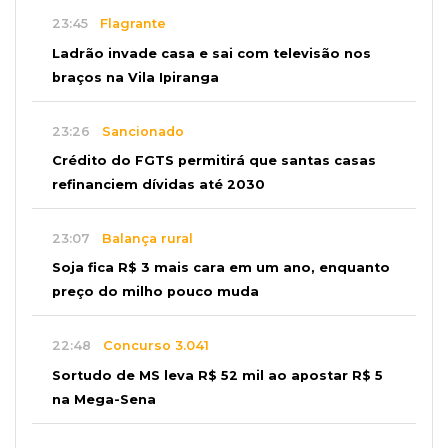
23:45
Flagrante
Ladrão invade casa e sai com televisão nos
braços na Vila Ipiranga
23:26
Sancionado
Crédito do FGTS permitirá que santas casas
refinanciem dívidas até 2030
23:07
Balança rural
Soja fica R$ 3 mais cara em um ano, enquanto
preço do milho pouco muda
22:48
Concurso 3.041
Sortudo de MS leva R$ 52 mil ao apostar R$ 5
na Mega-Sena