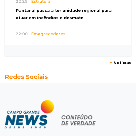
22:29
Estrutura
Pantanal passa a ter unidade regional para
atuar em incêndios e desmate
22:00
Emagrecedores
MS lidera procura digital por canetas
paraguaias sem registro
+
Notícias
21:41
Nova Alvorada do Sul
Redes Sociais
Granizo danifica telhados e plantações
durante temporal no interior
21:22
Agregado
Inter perde para o Corinthians mas avança às
quartas da Copa do Brasil
21:03
Futebol