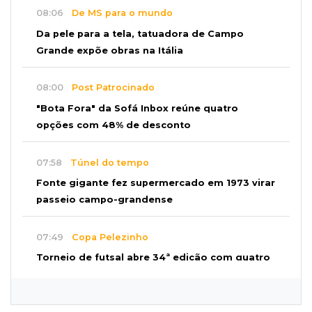
08:06
De MS para o mundo
Da pele para a tela, tatuadora de Campo
Grande expõe obras na Itália
08:00
Post Patrocinado
"Bota Fora" da Sofá Inbox reúne quatro
opções com 48% de desconto
07:58
Túnel do tempo
Fonte gigante fez supermercado em 1973 virar
passeio campo-grandense
07:49
Copa Pelezinho
Torneio de futsal abre 34ª edição com quatro
jogos neste sábado
07:48
Pele Vermelha, Corona, Valley...