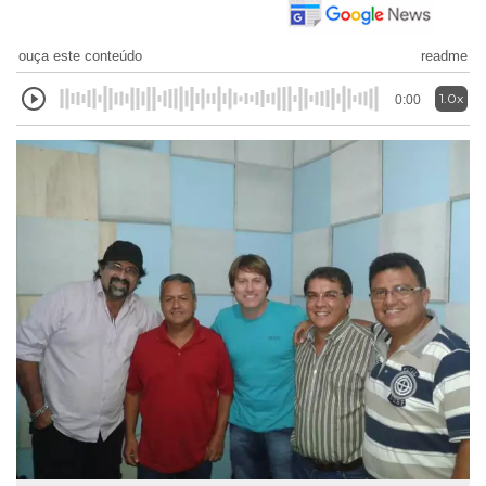
ouça este conteúdo
readme
1.0x
0:00