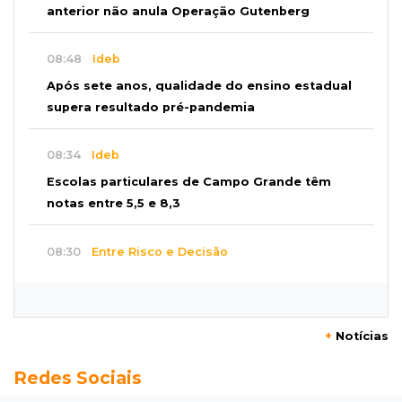
anterior não anula Operação Gutenberg
08:48
Ideb
Após sete anos, qualidade do ensino estadual
supera resultado pré-pandemia
08:34
Ideb
Escolas particulares de Campo Grande têm
notas entre 5,5 e 8,3
08:30
Entre Risco e Decisão
Recuperação judicial não é lugar para
aprender fazendo
+
Notícias
08:27
Placas de contenção
Redes Sociais
Trecho da Ernesto Geisel é interditado para
reparo em córrego