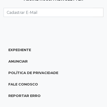
Crédito do FGTS permitirá que santas casas
refinanciem dívidas até 2030
23:07
Balança rural
Soja fica R$ 3 mais cara em um ano, enquanto
preço do milho pouco muda
EXPEDIENTE
22:48
Concurso 3.041
Sortudo de MS leva R$ 52 mil ao apostar R$ 5
ANUNCIAR
na Mega-Sena
POLÍTICA DE PRIVACIDADE
22:29
Estrutura
Pantanal passa a ter unidade regional para
FALE CONOSCO
atuar em incêndios e desmate
REPORTAR ERRO
22:00
Emagrecedores