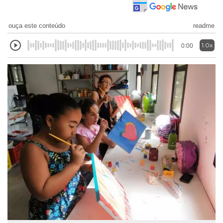
ouça este conteúdo
readme
1.0x
0:00