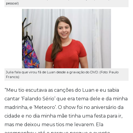
pessoal)
Julia fala que virou fã de Luan desde a gravação do DVD. (Foto: Paulo
Francis)
“Meu tio escutava as canções do Luan e eu sabia
cantar ‘Falando Sério’ que era tema dele e da minha
madrinha, e ‘Meteoro’. O show foi no aniversário da
cidade e no dia minha mãe tinha uma festa para ir,
mas me deixou meus tios me levarem. Ela