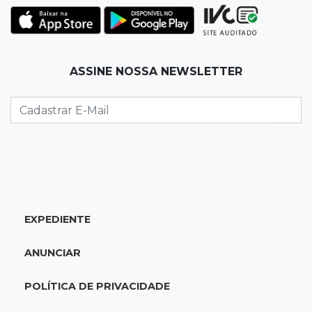
hoje paga um preço alto?
07:30
Disciplina e amor
ASSINE NOSSA NEWSLETTER
Pais passam kung-fu de geração em geração
e agora treinam as filhas
07:26
Tiradentes
Ataque em beco deixa um morto com rosto
deformado e outro ferido
07:20
14 de julho
EXPEDIENTE
Feira Central encerra Festival do Sobá com
karaokê de Dia dos Pais
ANUNCIAR
07:15
Artigos
POLÍTICA DE PRIVACIDADE
A esperança não pode morrer