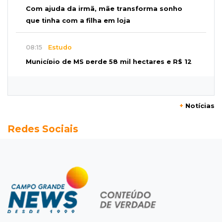
Com ajuda da irmã, mãe transforma sonho
que tinha com a filha em loja
08:15
Estudo
Município de MS perde 58 mil hectares e R$ 12
milhões por mês com silvicultura
08:03
Amambai
+
Notícias
Rapaz de 23 anos morre ao bater o carro em
Redes Sociais
poste de energia elétrica
07:54
Ruas bloqueadas
Campo Grande tem quatro interdições no
trânsito neste domingo
07:45
Dia dos Pais
Qual conselho do seu pai você não ouviu e