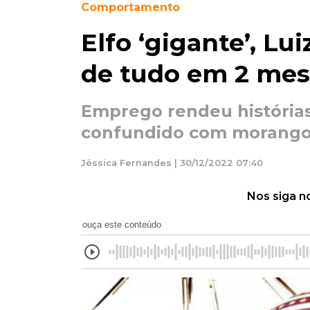
Comportamento
Elfo ‘gigante’, Lui
de tudo em 2 mes
Emprego rendeu histórias 
confundido com morango 
Jéssica Fernandes | 30/12/2022 07:40
Nos siga n
ouça este conteúdo