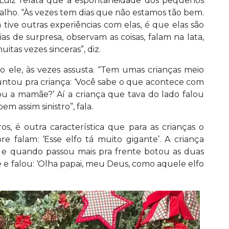
Luiz relata que a espontaneidade dos pequenos
ho. “Às vezes tem dias que não estamos tão bem.
á tive outras experiências com elas, é que elas são
s de surpresa, observam as coisas, falam na lata,
itas vezes sinceras”, diz.
o ele, às vezes assusta. “Tem umas crianças meio
guntou pra criança: ‘Você sabe o que acontece com
u a mamãe?’ Aí a criança que tava do lado falou
em assim sinistro”, fala.
s, é outra característica que para as crianças o
re falam: ‘Esse elfo tá muito gigante’. A criança
 e quando passou mais pra frente botou as duas
e e falou: ‘Olha papai, meu Deus, como aquele elfo