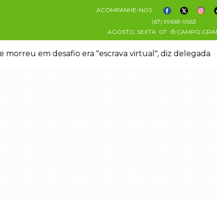
ACOMPANHE-NOS
(67) 99669-9563
AGOSTO, SEXTA
07
CAMPO GRA
anizo danifica telhados e plantações durante temporal n