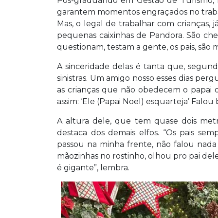
Pós-graduando em Gestão de Turismo, 
garantem momentos engraçados no trabal
Mas, o legal de trabalhar com crianças, j
pequenas caixinhas de Pandora. São cheia
questionam, testam a gente, os pais, são mu
A sinceridade delas é tanta que, segund
sinistras. Um amigo nosso esses dias per
as crianças que não obedecem o papai o
assim: ‘Ele (Papai Noel) esquarteja’ Falou b
A altura dele, que tem quase dois metro
destaca dos demais elfos. “Os pais semp
passou na minha frente, não falou nada
mãozinhas no rostinho, olhou pro pai del
é gigante”, lembra.