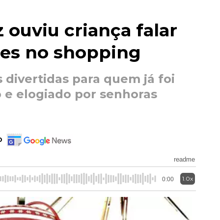
z ouviu criança falar
es no shopping
divertidas para quem já foi
e elogiado por senhoras
o
readme
1.0x
0:00