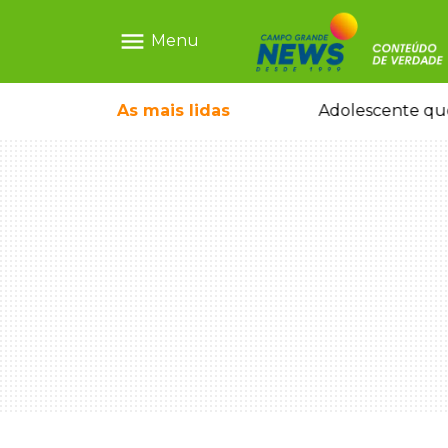
menu
Menu
desafio era "escrava virtual", diz delegada
As mais
lidas
Gr