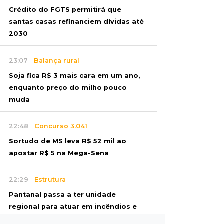
Crédito do FGTS permitirá que
santas casas refinanciem dívidas até
2030
23:07
Balança rural
Soja fica R$ 3 mais cara em um ano,
enquanto preço do milho pouco
muda
22:48
Concurso 3.041
Sortudo de MS leva R$ 52 mil ao
apostar R$ 5 na Mega-Sena
22:29
Estrutura
Pantanal passa a ter unidade
regional para atuar em incêndios e
desmate