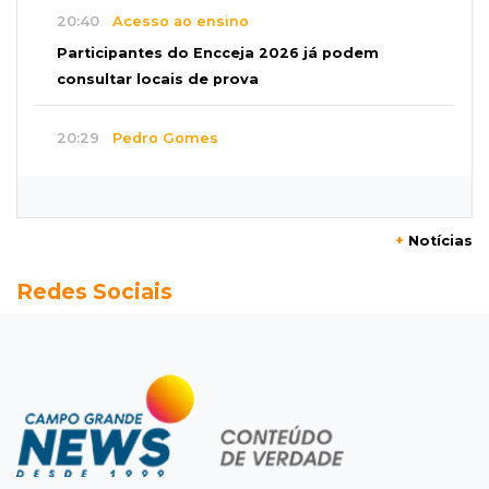
20:40
Acesso ao ensino
Participantes do Encceja 2026 já podem
consultar locais de prova
20:29
Pedro Gomes
Jovem morre baleado e suspeita envolve
disputa entre facções rivais
+
Notícias
20:01
Futebol feminino
Redes Sociais
Pantanal treina em Goiânia antes de jogo que
vale acesso inédito à Série A2
19:44
Campeonato Brasileiro
Remo busca empate com Atlético-MG e segue
na zona de rebaixamento
19:27
Caso Ayla