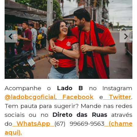
Acompanhe o
Lado B
no Instagram
@ladobcgoficial
,
Facebook
e
Twitter
.
Tem pauta para sugerir? Mande nas redes
sociais ou no
Direto das Ruas
através
do
WhatsApp
(67) 99669-9563
(chame
aqui).