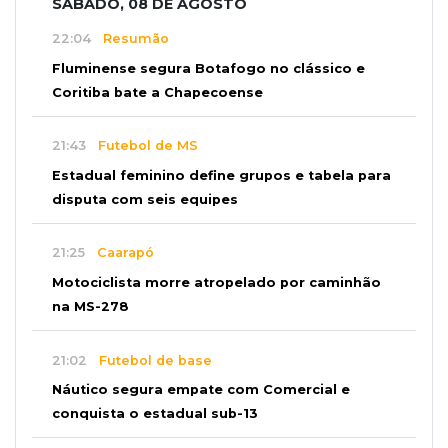
SÁBADO, 08 DE AGOSTO
22:04
Resumão
Fluminense segura Botafogo no clássico e
Coritiba bate a Chapecoense
21:43
Futebol de MS
Estadual feminino define grupos e tabela para
disputa com seis equipes
21:25
Caarapó
Motociclista morre atropelado por caminhão
na MS-278
21:02
Futebol de base
Náutico segura empate com Comercial e
conquista o estadual sub-13