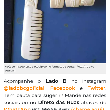
Após ser lixado, osso é esculpido no formato de pente. (Foto: Arquivo
pessoal)
Acompanhe o
Lado B
no Instagram
@ladobcgoficial
,
Facebook
e
Twitter
.
Tem pauta para sugerir? Mande nas redes
sociais ou no
Direto das Ruas
através do
WhatsApp
(67) 99669-9563
(chame aqui).