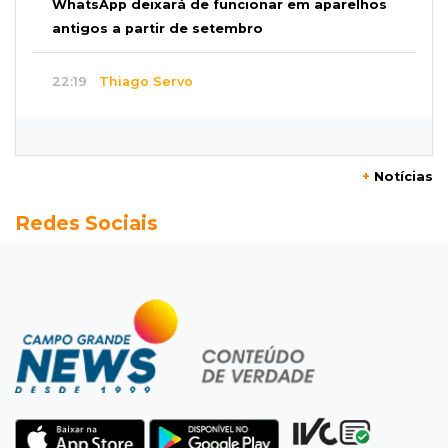
WhatsApp deixará de funcionar em aparelhos
antigos a partir de setembro
22:19
Thiago Servo
Sertanejo desiste de ação de R$ 12 milhões
por pagar pensão sem ser pai
+
Notícias
21:50
Balcão de empregos
Redes Sociais
Semana vai começar com 909 novas
oportunidades de trabalho em 114 funções
21:31
Flagrante
Motorista atinge carro parado, perde
retrovisor e foge no Jardim Antártica
21:12
Entrevista
“Sinto que ela está por perto”, diz mãe de