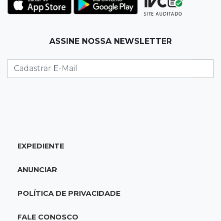
Palmeiras e Vasco confirmam vagas nas
quartas da Copa do Brasil
ASSINE NOSSA NEWSLETTER
22:26
Eleições 2026
Eleitorado aprova teste da urna, mas diz que
colinha será "fundamental"
22:05
Sidrolândia
Briga termina com homem de 35 anos
assassinado a facadas
EXPEDIENTE
21:40
Ideb
ANUNCIAR
Escolas municipais lideram notas do Ensino
Fundamental em Campo Grande
POLÍTICA DE PRIVACIDADE
21:28
Futebol
FALE CONOSCO