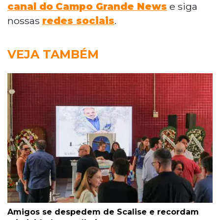
canal do
Campo Grande News
e siga
nossas
redes sociais
.
VEJA TAMBÉM
Amigos se despedem de Scalise e recordam