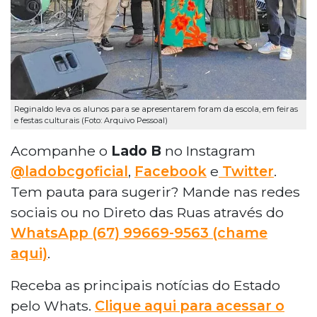
Reginaldo leva os alunos para se apresentarem foram da escola, em feiras
e festas culturais (Foto: Arquivo Pessoal)
Acompanhe o
Lado B
no Instagram
@ladobcgoficial
,
Facebook
e
Twitter
.
Tem pauta para sugerir? Mande nas redes
sociais ou no Direto das Ruas através do
WhatsApp
(67) 99669-9563 (chame
aqui)
.
Receba as principais notícias do Estado
pelo Whats.
Clique aqui para acessar o