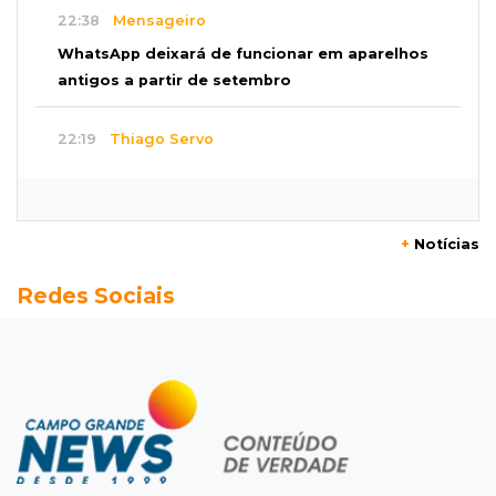
22:38
Mensageiro
WhatsApp deixará de funcionar em aparelhos
antigos a partir de setembro
22:19
Thiago Servo
Sertanejo desiste de ação de R$ 12 milhões
por pagar pensão sem ser pai
+
Notícias
21:50
Balcão de empregos
Redes Sociais
Semana vai começar com 909 novas
oportunidades de trabalho em 114 funções
21:31
Flagrante
Motorista atinge carro parado, perde
retrovisor e foge no Jardim Antártica
21:12
Entrevista