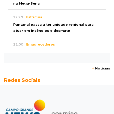
na Mega-Sena
22:29
Estrutura
Pantanal passa a ter unidade regional para
atuar em incêndios e desmate
22:00
Emagrecedores
MS lidera procura digital por canetas
paraguaias sem registro
+
Notícias
21:41
Nova Alvorada do Sul
Redes Sociais
Granizo danifica telhados e plantações
durante temporal no interior
21:22
Agregado
Inter perde para o Corinthians mas avança às
quartas da Copa do Brasil